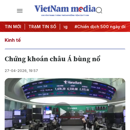
CHUYÊN TRANG THÔNG TIN ĐA PHƯƠNG TIỆN CỦA TTXVN
 Nghị quyết thành hành động
TIN MỚI
TRẠM TIN SỐ
#Chiến dịch 500 ngày đêm
Kinh tế
Chứng khoán châu Á bùng nổ
27-04-2026, 19:57
Play