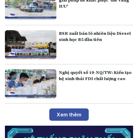
giải pháp để khắc phục 'thẻ vàng
IUU'
BSR xuất bán lô nhiên liệu Diesel
sinh học B5 đầu tiên
Nghị quyết số 10-NQ/TW: Kiến tạo
hệ sinh thái FDI chất lượng cao
Xem thêm