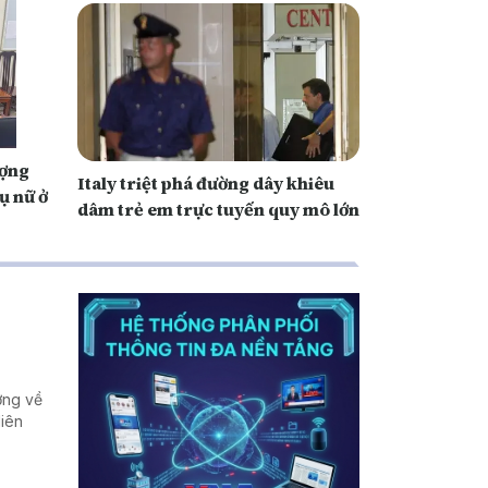
ượng
Italy triệt phá đường dây khiêu
ụ nữ ở
dâm trẻ em trực tuyến quy mô lớn
ượng về
liên
.