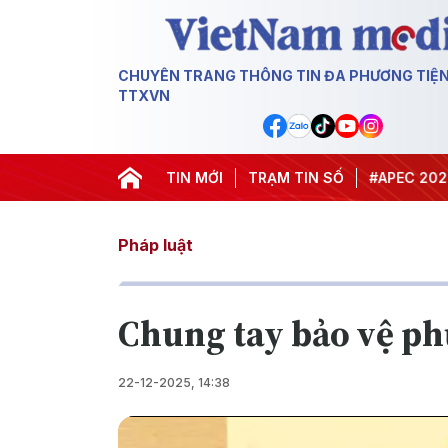
CHUYÊN TRANG THÔNG TIN ĐA PHƯƠNG TIỆ
TTXVN
#Hội nghị Trung ương 3
TIN MỚI
TRẠM TIN SỐ
#APEC 2027
#Đ
Pháp luật
Chung tay bảo vệ ph
22-12-2025, 14:38