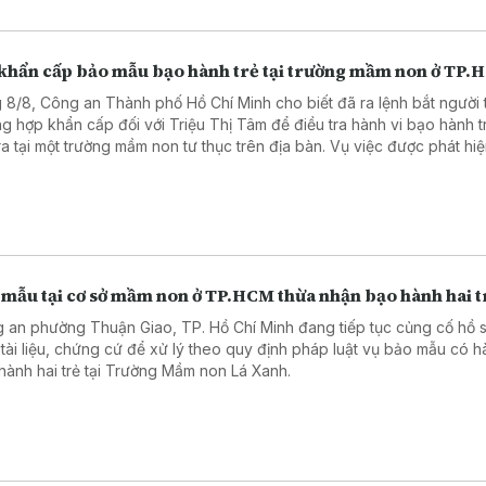
 khẩn cấp bảo mẫu bạo hành trẻ tại trường mầm non ở TP
 8/8, Công an Thành phố Hồ Chí Minh cho biết đã ra lệnh bắt người 
ng hợp khẩn cấp đối với Triệu Thị Tâm để điều tra hành vi bạo hành 
ra tại một trường mầm non tư thục trên địa bàn. Vụ việc được phát hi
đoạn video ghi lại hành vi bạo hành được đăng tải trên mạng xã hội.
 mẫu tại cơ sở mầm non ở TP.HCM thừa nhận bạo hành hai t
 an phường Thuận Giao, TP. Hồ Chí Minh đang tiếp tục củng cố hồ s
 tài liệu, chứng cứ để xử lý theo quy định pháp luật vụ bảo mẫu có h
hành hai trẻ tại Trường Mầm non Lá Xanh.