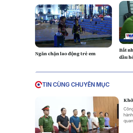
Bắt n
Ngăn chặn lao động trẻ em
dầu hỏ
TIN CÙNG CHUYÊN MỤC
Khởi
Công
hành
quan