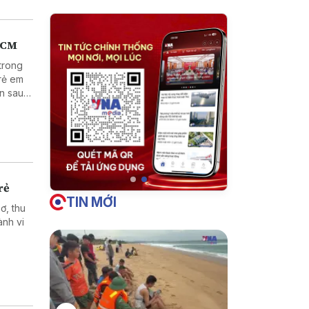
.HCM
trong
trẻ em
ện sau
rẻ
TIN MỚI
ơ, thu
ành vi