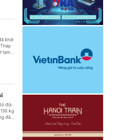
đã khởi
o Tháp
t tạm
nổ
Bộ đội
 136 kg
ăng đã