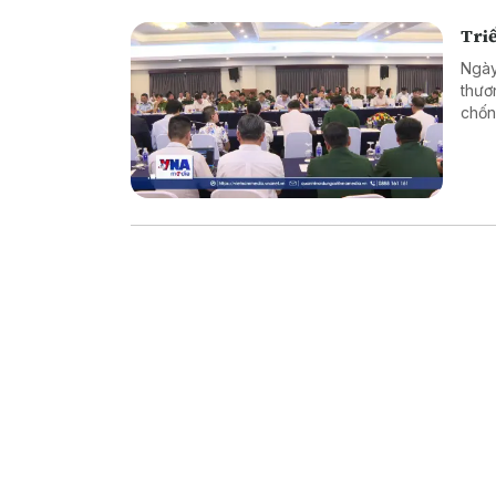
Triể
Ngày
thươ
chốn
tướn
mua 