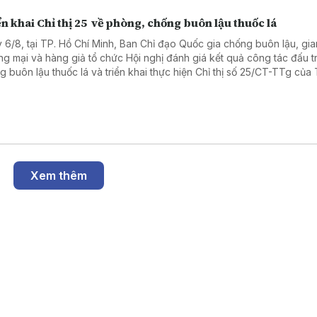
n khai Chỉ thị 25 về phòng, chống buôn lậu thuốc lá
 6/8, tại TP. Hồ Chí Minh, Ban Chỉ đạo Quốc gia chống buôn lậu, gia
ng mại và hàng giả tổ chức Hội nghị đánh giá kết quả công tác đấu t
g buôn lậu thuốc lá và triển khai thực hiện Chỉ thị số 25/CT-TTg của
g Chính phủ về tăng cường công tác chống buôn lậu, vận chuyển, sả
bán, tàng trữ, sử dụng trái phép thuốc lá trong tình hình mới.
Xem thêm