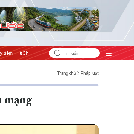
#Chống khai thác IUU
#Căng thẳng Trung Đông
#An ni
Trang chủ
Pháp luật
an mạng