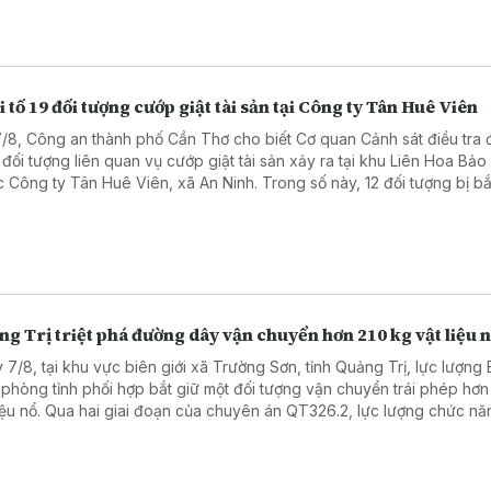
 tố 19 đối tượng cướp giật tài sản tại Công ty Tân Huê Viên
7/8, Công an thành phố Cần Thơ cho biết Cơ quan Cảnh sát điều tra 
9 đối tượng liên quan vụ cướp giật tài sản xảy ra tại khu Liên Hoa Bả
c Công ty Tân Huê Viên, xã An Ninh. Trong số này, 12 đối tượng bị bắ
 7 đối tượng bị cấm đi khỏi nơi cư trú.
g Trị triệt phá đường dây vận chuyển hơn 210 kg vật liệu 
 7/8, tại khu vực biên giới xã Trường Sơn, tỉnh Quảng Trị, lực lượng 
 phòng tỉnh phối hợp bắt giữ một đối tượng vận chuyển trái phép hơn
liệu nổ. Qua hai giai đoạn của chuyên án QT326.2, lực lượng chức n
iữ 2 đối tượng, thu giữ hơn 210 kg vật liệu nổ các loại.