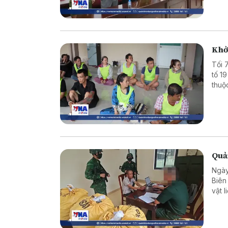
Khởi
Tối 
tố 1
thuộ
giam,
Quản
Ngày
Biên
vật 
bắt g