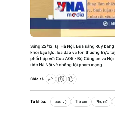
Sáng 22/12, tại Hà Nội, Bữa sáng Ruy băng
khỏi bạo lực, lừa đảo và tổn thương trực
phối hợp với Cục A05 - Bộ Công an và Hội 
ước Hà Nội về chống tội phạm mạng
Chia sẻ
1
Từ khóa:
bảo vệ
Trẻ em
Phụ nữ