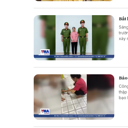
Bắt
Sáng
trườ
xảy 
khi 
Bảo
Công
thập
bạo 