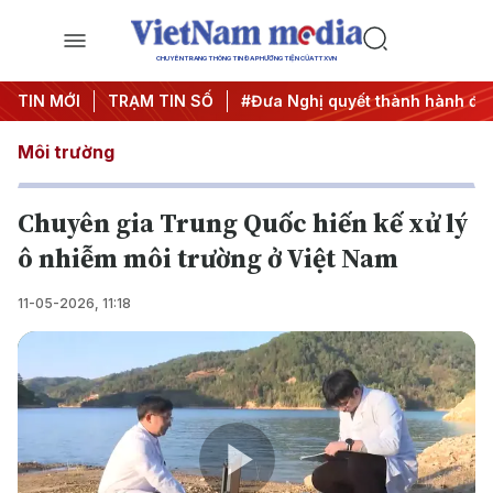
CHUYÊN TRANG THÔNG TIN ĐA PHƯƠNG TIỆN CỦA TTXVN
ung ương 3
TIN MỚI
#APEC 2027
TRẠM TIN SỐ
#Đưa Nghị quyết thành hành độn
Môi trường
Chuyên gia Trung Quốc hiến kế xử lý
ô nhiễm môi trường ở Việt Nam
11-05-2026, 11:18