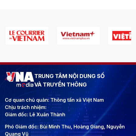
TRUNG TÂM NỘI DUNG SỐ
VÀ TRUYỀN THÔNG
Cơ quan chủ quản: Thông tấn xã Việt Nam
Chịu trách nhiệm:
Giám đốc: Lê Xuân Thành
Phó Giám đốc: Bùi Minh Thu, Hoàng Giang, Nguyễn
Quang Vũ