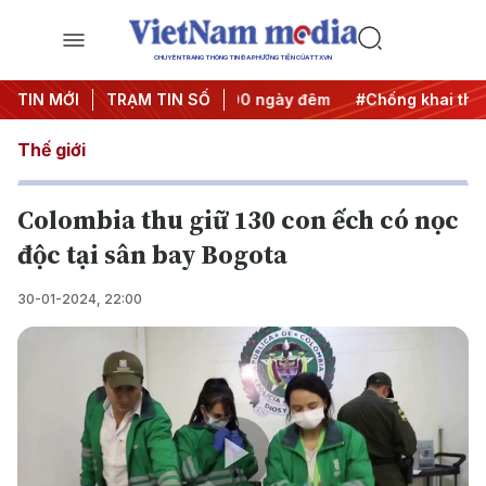
CHUYÊN TRANG THÔNG TIN ĐA PHƯƠNG TIỆN CỦA TTXVN
h động
TIN MỚI
#Chiến dịch 500 ngày đêm
TRẠM TIN SỐ
#Chống khai thác IUU
Thế giới
Colombia thu giữ 130 con ếch có nọc
độc tại sân bay Bogota
30-01-2024, 22:00