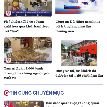
Phát hiện xử lý cơ sở sản
Công an Đà Nẵng mạnh tay
xuất hoa quả khô, bánh kẹo
với hàng lậu, gian lận
Tết "lậu"
thương mại
Tạm giữ gần 3.000 bánh
Dùng xe tải, xe khách đã
Trung thu không nguồn gốc
được hạ tải... để chở hàng lậu
xuất xứ
TIN CÙNG CHUYÊN MỤC
Dấu mốc quan trọng trong quan