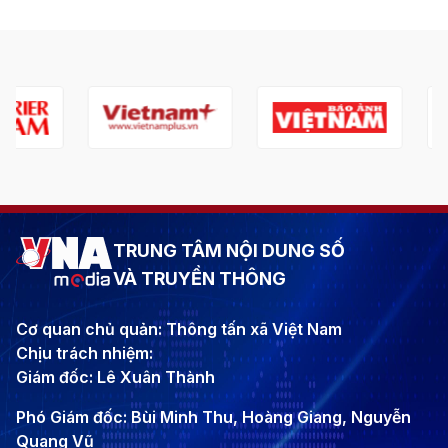
TRUNG TÂM NỘI DUNG SỐ
VÀ TRUYỀN THÔNG
Cơ quan chủ quản: Thông tấn xã Việt Nam
Chịu trách nhiệm:
Giám đốc: Lê Xuân Thành
Phó Giám đốc: Bùi Minh Thu, Hoàng Giang, Nguyễn
Quang Vũ