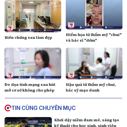
Hiểm họa từ thẩm mỹ "chui"
Biến chứng sau làm đẹp
và bác sĩ "dởm"
Đe dọa tính mạng sau hút
Hậu quả từ thẩm mỹ chui,
mỡ cơ sở không cho phép
bác sỹ mạo danh
TIN CÙNG CHUYÊN MỤC
Khơi dậy niềm đam mê, sáng tạo
kỹ thuật cho học sinh, sinh viên