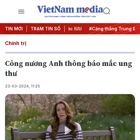
CHUYÊN TRANG THÔNG TIN ĐA PHƯƠNG TIỆN CỦA TTXVN
gày đêm
TIN MỚI
#Chống khai thác IUU
TRẠM TIN SỐ
#Căng thẳng Trung Đông
Chính trị
Công nương Anh thông báo mắc ung
thư
23-03-2024, 11:25