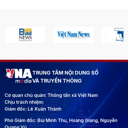
TRUNG TÂM NỘI DUNG SỐ
VÀ TRUYỀN THÔNG
Cơ quan chủ quản: Thông tấn xã Việt Nam
Chịu trách nhiệm:
Giám đốc: Lê Xuân Thành
Phó Giám đốc: Bùi Minh Thu, Hoàng Giang, Nguyễn
Quang Vũ