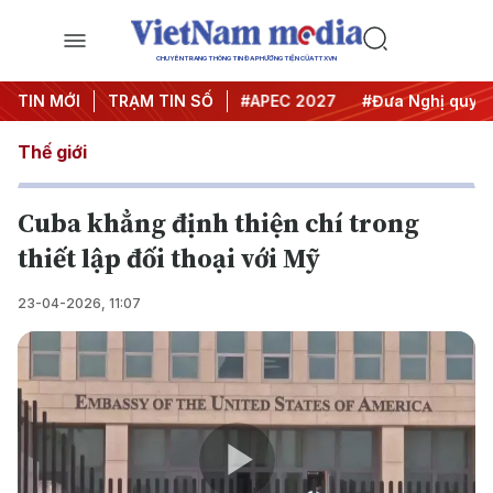
CHUYÊN TRANG THÔNG TIN ĐA PHƯƠNG TIỆN CỦA TTXVN
#Hội nghị Trung ương 3
TIN MỚI
TRẠM TIN SỐ
#APEC 2027
#Đưa Nghị quyết t
Thế giới
Cuba khẳng định thiện chí trong
thiết lập đối thoại với Mỹ
23-04-2026, 11:07