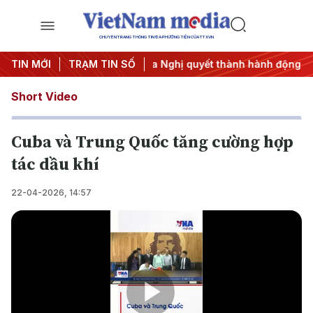
CHUYÊN TRANG THÔNG TIN ĐA PHƯƠNG TIỆN CỦA TTXVN
#APEC 2027
TIN MỚI
TRẠM TIN SỐ
#Đưa Nghị quyết thành hành động
#Chiến 
Short Video
Cuba và Trung Quốc tăng cường hợp
tác dầu khí
22-04-2026, 14:57