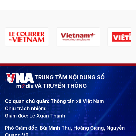
TRUNG TÂM NỘI DUNG SỐ
VÀ TRUYỀN THÔNG
Cơ quan chủ quản: Thông tấn xã Việt Nam
Chịu trách nhiệm:
Giám đốc: Lê Xuân Thành
Phó Giám đốc: Bùi Minh Thu, Hoàng Giang, Nguyễn
Quang Vũ