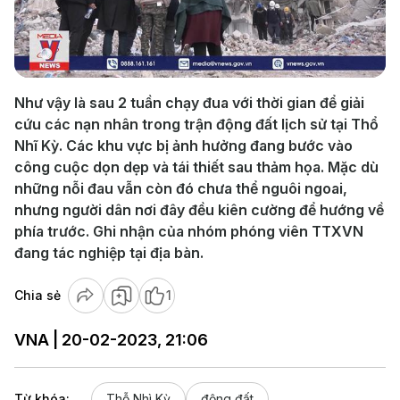
Play
Video
Như vậy là sau 2 tuần chạy đua với thời gian để giải
cứu các nạn nhân trong trận động đất lịch sử tại Thổ
Nhĩ Kỳ. Các khu vực bị ảnh hưởng đang bước vào
công cuộc dọn dẹp và tái thiết sau thảm họa. Mặc dù
những nỗi đau vẫn còn đó chưa thể nguôi ngoai,
nhưng người dân nơi đây đều kiên cường để hướng về
phía trước. Ghi nhận của nhóm phóng viên TTXVN
đang tác nghiệp tại địa bàn.
Chia sẻ
1
VNA | 20-02-2023, 21:06
Từ khóa:
Thỗ Nhì Kỳ
động đất