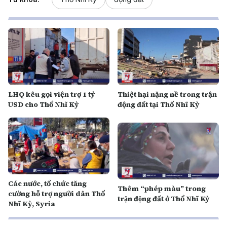
LHQ kêu gọi viện trợ 1 tỷ
Thiệt hại nặng nề trong trận
USD cho Thổ Nhĩ Kỳ
động đất tại Thổ Nhĩ Kỳ
Các nước, tổ chức tăng
Thêm “phép màu” trong
cường hỗ trợ người dân Thổ
trận động đất ở Thổ Nhĩ Kỳ
Nhĩ Kỳ, Syria