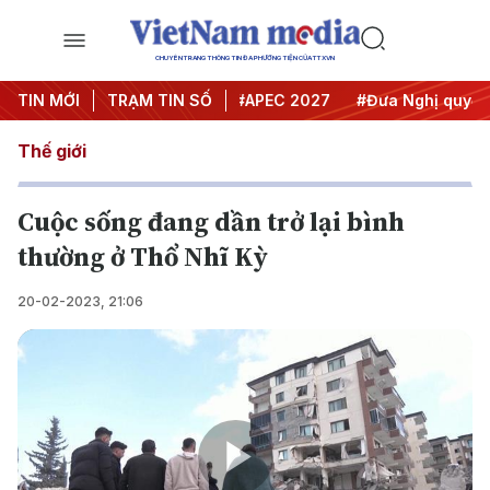
CHUYÊN TRANG THÔNG TIN ĐA PHƯƠNG TIỆN CỦA TTXVN
#Hội nghị Trung ương 3
TIN MỚI
TRẠM TIN SỐ
#APEC 2027
#Đưa Nghị quyết th
Thế giới
Cuộc sống đang dần trở lại bình
thường ở Thổ Nhĩ Kỳ
20-02-2023, 21:06