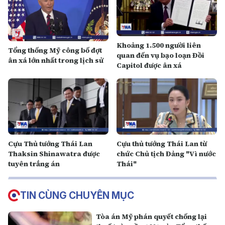
Khoảng 1.500 người liên
Tổng thống Mỹ công bố đợt
quan đến vụ bạo loạn Đồi
ân xá lớn nhất trong lịch sử
Capitol được ân xá
Cựu Thủ tướng Thái Lan
Cựu thủ tướng Thái Lan từ
Thaksin Shinawatra được
chức Chủ tịch Đảng "Vì nước
tuyên trắng án
Thái"
TIN CÙNG CHUYÊN MỤC
Tòa án Mỹ phán quyết chống lại