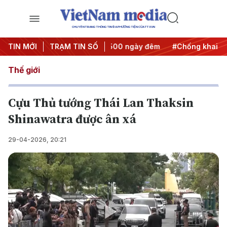
CHUYÊN TRANG THÔNG TIN ĐA PHƯƠNG TIỆN CỦA TTXVN
nh động
TIN MỚI
#Chiến dịch 500 ngày đêm
TRẠM TIN SỐ
#Chống khai thác IUU
Thế giới
Cựu Thủ tướng Thái Lan Thaksin
Shinawatra được ân xá
29-04-2026, 20:21