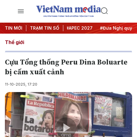
CHUYÊN TRANG THÔNG TIN ĐA PHƯƠNG TIỆN CỦA TTXVN
#Hội nghị Trung ương 3
TIN MỚI
TRẠM TIN SỐ
#APEC 2027
#Đưa Nghị quyết th
Thế giới
Cựu Tổng thống Peru Dina Boluarte
bị cấm xuất cảnh
11-10-2025, 17:20