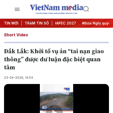
CHUYÊN TRANG THÔNG TIN ĐA PHƯƠNG TIỆN CỦA TTXVN
#Hội nghị Trung ương 3
TIN MỚI
TRẠM TIN SỐ
#APEC 2027
#Đưa Nghị quyết th
Short Video
Đắk Lắk: Khởi tố vụ án “tai nạn giao
thông” được dư luận đặc biệt quan
tâm
23-04-2026, 14:03