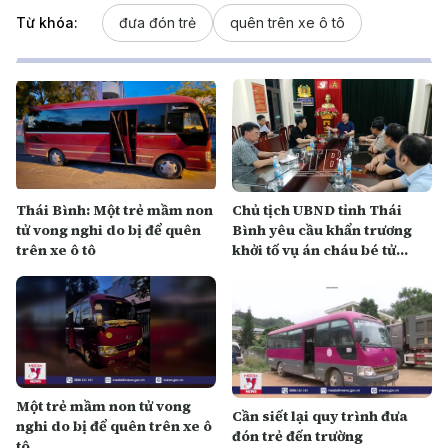
Từ khóa:
đưa đón trẻ
quên trên xe ô tô
Thái Bình: Một trẻ mầm non
Chủ tịch UBND tỉnh Thái
tử vong nghi do bị để quên
Bình yêu cầu khẩn trương
trên xe ô tô
khởi tố vụ án cháu bé tử
vong do bị bỏ quên trên ô tô
Một trẻ mầm non tử vong
C ần siết lại quy trình đưa
nghi do bị để quên trên xe ô
đón trẻ đến trường
tô