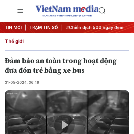
CHUYÊN TRANG THÔNG TIN ĐA PHƯƠNG TIỆN CỦA TTXVN
ghị quyết thành hành động
TIN MỚI
TRẠM TIN SỐ
#Chiến dịch 500 ngày đêm
#
Thế giới
Đảm bảo an toàn trong hoạt động
đưa đón trẻ bằng xe bus
31-05-2024, 06:49