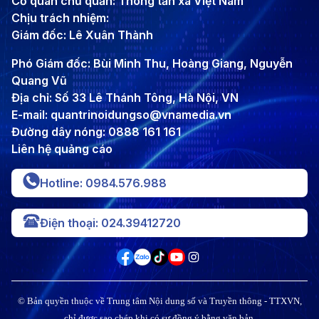
Cơ quan chủ quản: Thông tấn xã Việt Nam
Chịu trách nhiệm:
Giám đốc: Lê Xuân Thành
Phó Giám đốc: Bùi Minh Thu, Hoàng Giang, Nguyễn
Quang Vũ
Địa chỉ: Số 33 Lê Thánh Tông, Hà Nội, VN
E-mail: quantrinoidungso@vnamedia.vn
Đường dây nóng: 0888 161 161
Liên hệ quảng cáo
Hotline: 0984.576.988
Điện thoại: 024.39412720
© Bản quyền thuộc về Trung tâm Nội dung số và Truyền thông - TTXVN,
chỉ được sao chép khi có sự đồng ý bằng văn bản.