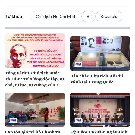
Từ khóa:
Chủ tịch Hồ Chí Minh
Bỉ
Brussels
Tổng Bí thư, Chủ tịch nước
Dấu chân Chủ tịch Hồ Chí
Tô Lâm: Tư tưởng độc lập, tự
Minh tại Trung Quốc
chủ, tự lực, tự cường của Chủ
tịch Hồ Chí Minh tiếp tục soi
sáng con đường phát triển
đất nước
Lan tỏa giá trị hòa bình và
Kỷ niệm 136 năm ngày sinh