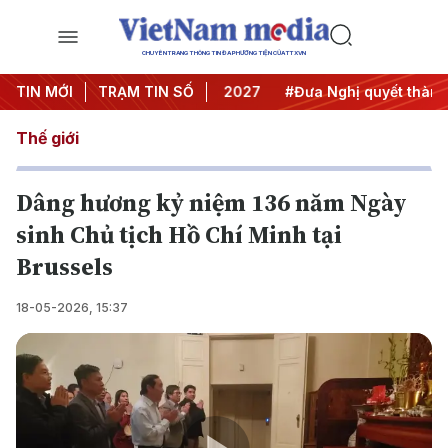
CHUYÊN TRANG THÔNG TIN ĐA PHƯƠNG TIỆN CỦA TTXVN
nghị Trung ương 3
TIN MỚI
TRẠM TIN SỐ
#APEC 2027
#Đưa Nghị quyết thành hà
Thế giới
Dâng hương kỷ niệm 136 năm Ngày
sinh Chủ tịch Hồ Chí Minh tại
Brussels
18-05-2026, 15:37