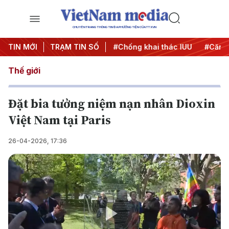
CHUYÊN TRANG THÔNG TIN ĐA PHƯƠNG TIỆN CỦA TTXVN
#Chiến dịch 500 ngày đêm
TIN MỚI
TRẠM TIN SỐ
#Chống khai thác IUU
#Căng 
Thế giới
Đặt bia tưởng niệm nạn nhân Dioxin
Việt Nam tại Paris
26-04-2026, 17:36