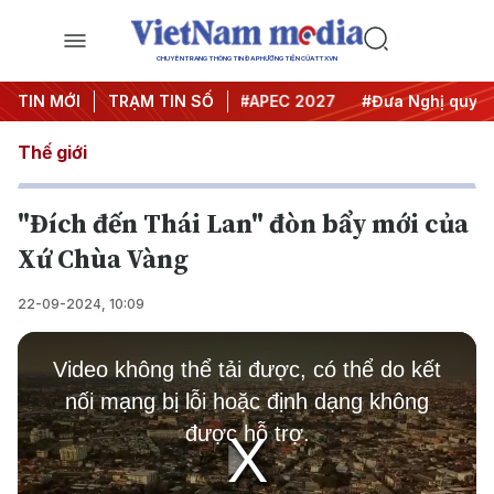
CHUYÊN TRANG THÔNG TIN ĐA PHƯƠNG TIỆN CỦA TTXVN
#Hội nghị Trung ương 3
TIN MỚI
TRẠM TIN SỐ
#APEC 2027
#Đưa Nghị quyết th
Thế giới
"Đích đến Thái Lan" đòn bẩy mới của
Xứ Chùa Vàng
22-09-2024, 10:09
This
is
Video không thể tải được, có thể do kết
a
modal
nối mạng bị lỗi hoặc định dạng không
window.
được hỗ trợ.