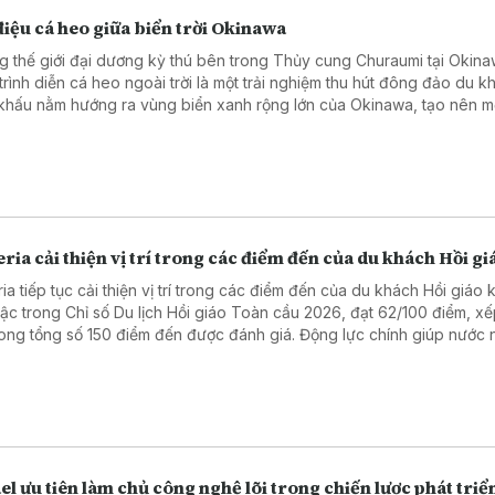
iệu cá heo giữa biển trời Okinawa
g thế giới đại dương kỳ thú bên trong Thủy cung Churaumi tại Okina
trình diễn cá heo ngoài trời là một trải nghiệm thu hút đông đảo du k
khấu nằm hướng ra vùng biển xanh rộng lớn của Okinawa, tạo nên m
g gian thoáng đãng và gần gũi với thiên nhiên.
ria cải thiện vị trí trong các điểm đến của du khách Hồi gi
ia tiếp tục cải thiện vị trí trong các điểm đến của du khách Hồi giáo 
bậc trong Chỉ số Du lịch Hồi giáo Toàn cầu 2026, đạt 62/100 điểm, xế
rong tổng số 150 điểm đến được đánh giá. Động lực chính giúp nước 
n thứ hạng là chất lượng dịch vụ, lĩnh vực đạt 70/100 điểm và được x
mạnh nổi bật của ngành du lịch Algeria.
el ưu tiên làm chủ công nghệ lõi trong chiến lược phát triể