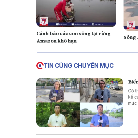
Cảnh báo các con sông tại rừng
Sông 
Amazon khô hạn
TIN CÙNG CHUYÊN MỤC
Biến
Có t
kể c
mức 
thác
Để hi
chia
Hàn 