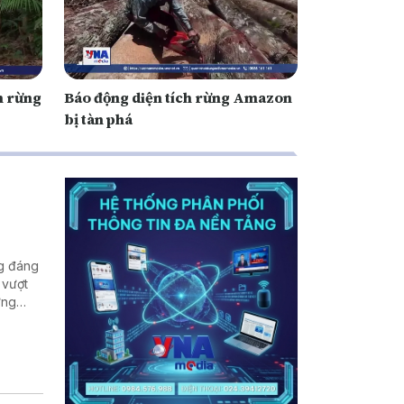
m rừng
Báo động diện tích rừng Amazon
bị tàn phá
ng đáng
 vượt
ững
ốc gia.
o dõi
uốc và