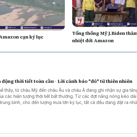
Tổng thống Mỹ J.Biden thă
Amazon cạn kỷ lục
nhiệt đới Amazon
 động thời tiết toàn cầu - Lời cảnh báo "đỏ" từ thiên nhiên
hể thấy, từ châu Mỹ đến châu Âu và châu Á đang ghi nhận sự gia tă
ủa các hiện tượng thời tiết bất thường. Từ các đợt nắng nóng kéo dài
trung bình, cho đến lượng mưa lớn kỷ lục, tất cả đều đang đặt ra nh
h thức không nhỏ đối với cơ sở hạ tầng và đời sống xã hội của các qu
ểu rõ hơn về tình hình thời tiết thực tế tại từng khu vực, hãy cùng the
 sẻ của các phóng viên Thông tấn xã Việt Nam tại Mỹ, Italy, Trung Q
Quốc.