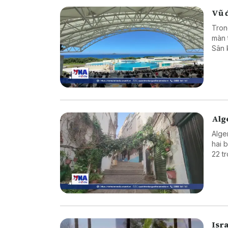
Vũ đ
Tron
màn 
Sân 
khôn
Alge
Alger
hai 
22 t
thiệ
thế 
Isra