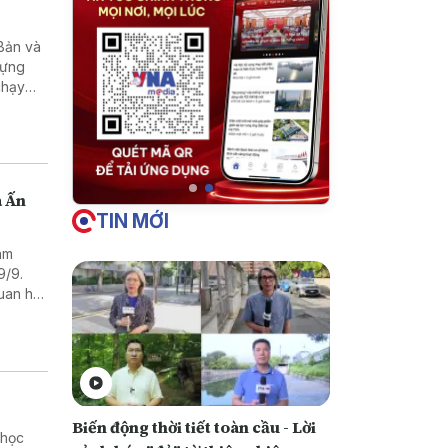
Bản và
dựng
chạy
mạch và
 dẫn.
a Ấn
TIN MỚI
lãm
9/9.
quan hệ
Biến động thời tiết toàn cầu - Lời
 học