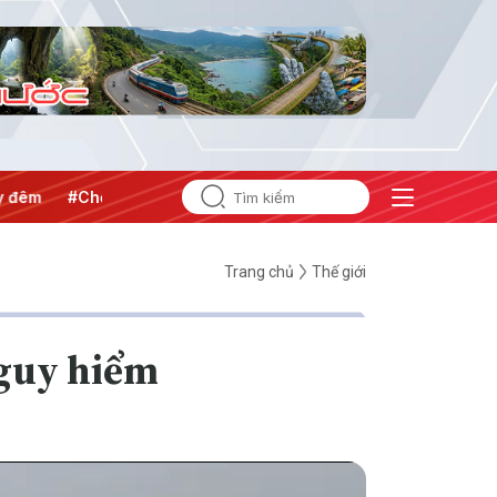
#Chống khai thác IUU
#Căng thẳng Trung Đông
#An ninh 
Trang chủ
Thế giới
nguy hiểm