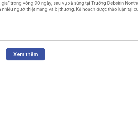
 gia” trong vòng 90 ngày, sau vụ xả súng tại Trường Debsirin Nonth
n nhiều người thiệt mạng và bị thương. Kế hoạch được thảo luận tại 
 bộ tổ chức ngày 8/8 tại Bộ Giáo dục, do Phó Thủ tướng kiêm Bộ trư
 dục Đại học, Khoa học, Nghiên cứu và Đổi mới Thái Lan Yodchanan
sawat chủ trì.
Xem thêm