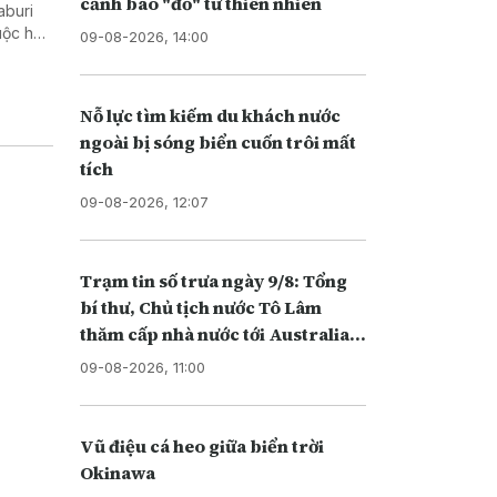
cảnh báo "đỏ" từ thiên nhiên
aburi
cuộc họp
09-08-2026, 14:00
ởng
Nỗ lực tìm kiếm du khách nước
ngoài bị sóng biển cuốn trôi mất
tích
09-08-2026, 12:07
Trạm tin số trưa ngày 9/8: Tổng
bí thư, Chủ tịch nước Tô Lâm
thăm cấp nhà nước tới Australia
và New Zealand
09-08-2026, 11:00
Vũ điệu cá heo giữa biển trời
Okinawa