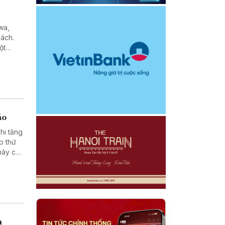
wa,
hách.
ột
áo
khi tăng
p thứ
này cải
em là
n