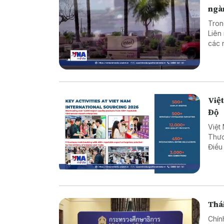
ngà
Tron
Liên
các 
đua 
làm 
Việt
Độ
Việt
Thươ
Điều
hợp 
Thái
Chín