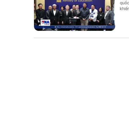
quốc
khiế
liên
Giáo
Wong