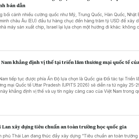
nh bán dẫn
g bối cảnh nhiều cường quốc như Mỹ, Trung Quốc, Hàn Quốc, Nhật 
 minh châu Âu (EU) đầu tư hàng chục đến hàng trăm tỷ USD để xây 
nhà máy sản xuất chip, Israel lại lựa chọn một hướng đi khác: không 
mở rộng năng lực sản xuất mà tập trung vào nghiên cứu, thiết kế vi 
chủ các công nghệ cốt lõi có giá trị gia tăng cao nhất của ngành bán
 Nam khẳng định vị thế tại triển lãm thương mại quốc tế củ
 Nam tiếp tục được phía Ấn Độ lựa chọn là Quốc gia Đối tác tại Triển 
ng mại Quốc tế Uttar Pradesh (UPITS 2026) sẽ diễn ra từ ngày 25-2
 này khẳng định vị thế và uy tín ngày càng cao của Việt Nam trong 
tác kinh tế, thương mại với Ấn Độ.
 Lan xây dựng tiêu chuẩn an toàn trường học quốc gia
h phủ Thái Lan đang thúc đẩy xây dựng “Tiêu chuẩn an toàn trường