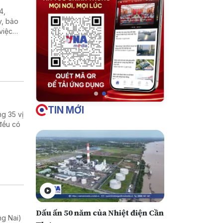
4,
y, bảo
việc
 và kỳ
TIN MỚI
g 35 vị
 đều có
Dấu ấn 50 năm của Nhiệt điện Cần
ng Nai)