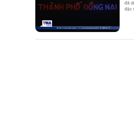
đã d
đặc 
Nam