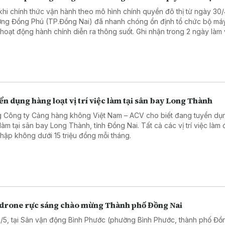
khi chính thức vận hành theo mô hình chính quyền đô thị từ ngày 30/
ng Đồng Phú (TP.Đồng Nai) đã nhanh chóng ổn định tổ chức bộ má
hoạt động hành chính diễn ra thông suốt. Ghi nhận trong 2 ngày làm 
tiên sau kỳ nghỉ lễ cho thấy những chuyển biến tích cực, tạo niềm tin
 trong nhân dân.
n dụng hàng loạt vị trí việc làm tại sân bay Long Thành
 Công ty Cảng hàng không Việt Nam – ACV cho biết đang tuyển dụn
 làm tại sân bay Long Thành, tỉnh Đồng Nai. Tất cả các vị trí việc làm
nhập không dưới 15 triệu đồng mỗi tháng.
 drone rực sáng chào mừng Thành phố Đồng Nai
2/5, tại Sân vận động Bình Phước (phường Bình Phước, thành phố Đồ