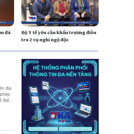
ém đá
Bộ Y tế yêu cầu khẩn trương điều
tra 2 vụ nghi ngộ độc
ên địa
 phép
ể đạt
án trên