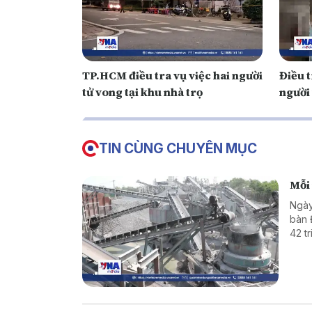
TP.HCM điều tra vụ việc hai người
Điều 
tử vong tại khu nhà trọ
người
TIN CÙNG CHUYÊN MỤC
Mỗi 
Ngày
bàn 
42 t
hơn 
địa 