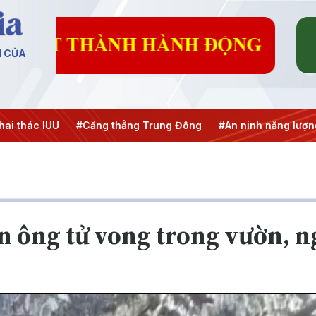
N CỦA
 thác IUU
#Căng thẳng Trung Đông
#An ninh năng lượng
àn ông tử vong trong vườn, n