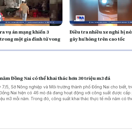
tra vụ án mạng khiến 3
Điều tra nhiều xe nghi bị n
 trong một gia đình tử vong
gây hư hỏng trên cao tốc
năm Đồng Nai có thể khai thác hơn 30 triệu m3 đá
 7/5, Sở Nông nghiệp và Môi trường thành phố Đồng Nai cho biết, tr
Đồng Nai hiện có 46 mỏ đá đang hoạt động với công suất được cấp
riệu m3 mỗi năm. Trong đó, công suất khai thác thực tế mỗi năm có th
30 triệu m3, đảm bảo đáp ứng nhu cầu đá xây dựng phục vụ các dự 
bàn thành phố và dự án trọng điểm khu vực phía Nam.