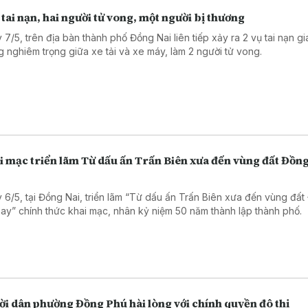
 tai nạn, hai người tử vong, một người bị thương
 7/5, trên địa bàn thành phố Đồng Nai liên tiếp xảy ra 2 vụ tai nạn g
g nghiêm trọng giữa xe tải và xe máy, làm 2 người tử vong.
 mạc triển lãm Từ dấu ấn Trấn Biên xưa đến vùng đất Đồng
 6/5, tại Đồng Nai, triển lãm “Từ dấu ấn Trấn Biên xưa đến vùng đấ
nay” chính thức khai mạc, nhân kỷ niệm 50 năm thành lập thành phố.
ời dân phường Đồng Phú hài lòng với chính quyền đô thị