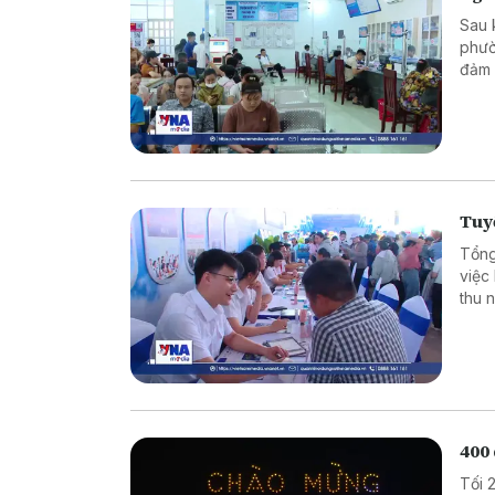
Sau 
phườ
đảm 
đầu 
vọng
Tuyể
Tổng
việc
thu 
400
Tối 