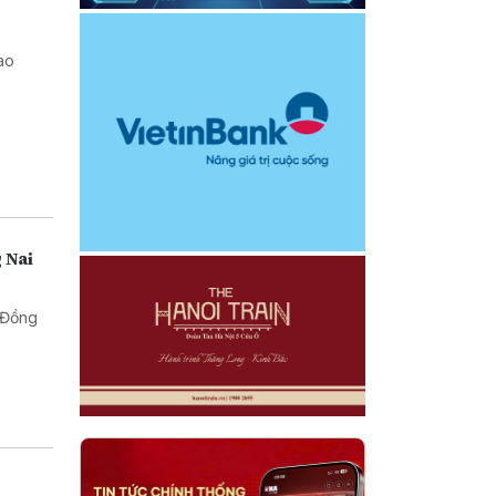
iao
 Nai
t Đồng