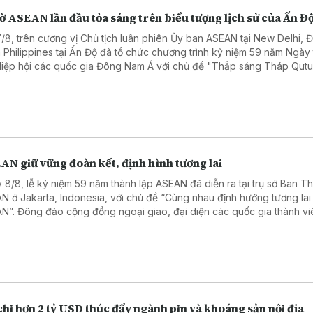
ờ ASEAN lần đầu tỏa sáng trên biểu tượng lịch sử của Ấn Đ
7/8, trên cương vị Chủ tịch luân phiên Ủy ban ASEAN tại New Delhi, Đ
 Philippines tại Ấn Độ đã tổ chức chương trình kỷ niệm 59 năm Ngày
Hiệp hội các quốc gia Đông Nam Á với chủ đề "Thắp sáng Tháp Qut
r bằng Lá cờ ASEAN".
AN giữ vững đoàn kết, định hình tương lai
 8/8, lễ kỷ niệm 59 năm thành lập ASEAN đã diễn ra tại trụ sở Ban T
N ở Jakarta, Indonesia, với chủ đề “Cùng nhau định hướng tương lai
N”. Đông đảo cộng đồng ngoại giao, đại diện các quốc gia thành vi
N, các tổ chức và trung tâm ASEAN, cùng các đối tác đã tham dự.
hi hơn 2 tỷ USD thúc đẩy ngành pin và khoáng sản nội địa