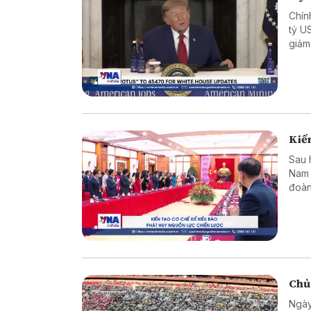
Chín
tỷ U
giảm
Kiến
Sau 
Nam 
đoàn
dựng
Chủ
Ngày