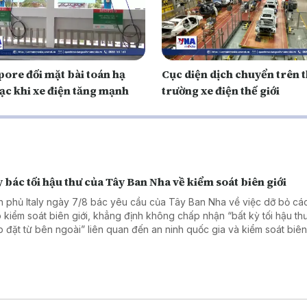
pore đối mặt bài toán hạ
Cục diện dịch chuyển trên t
ạc khi xe điện tăng mạnh
trường xe điện thế giới
y bác tối hậu thư của Tây Ban Nha về kiểm soát biên giới
h phủ Italy ngày 7/8 bác yêu cầu của Tây Ban Nha về việc dỡ bỏ cá
 kiểm soát biên giới, khẳng định không chấp nhận “bất kỳ tối hậu th
p đặt từ bên ngoài” liên quan đến an ninh quốc gia và kiểm soát biên 