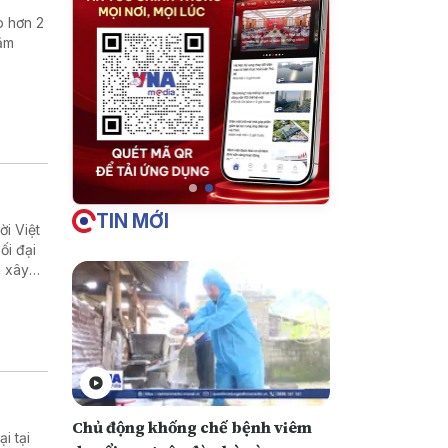
p hơn 2
hằm
TIN MỚI
i Việt
ối đại
p xây
Chủ động khống chế bệnh viêm
i tại