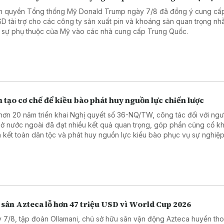
h quyền Tổng thống Mỹ Donald Trump ngày 7/8 đã đồng ý cung cấ
SD tài trợ cho các công ty sản xuất pin và khoáng sản quan trọng n
 sự phụ thuộc của Mỹ vào các nhà cung cấp Trung Quốc.
 tạo cơ chế để kiều bào phát huy nguồn lực chiến lược
hơn 20 năm triển khai Nghị quyết số 36-NQ/TW, công tác đối với ngườ
ở nước ngoài đã đạt nhiều kết quả quan trọng, góp phần củng cố kh
 kết toàn dân tộc và phát huy nguồn lực kiều bào phục vụ sự nghiệ
, bảo vệ Tổ quốc.
 sân Azteca lỗ hơn 47 triệu USD vì World Cup 2026
 7/8, tập đoàn Ollamani, chủ sở hữu sân vận động Azteca huyền thoạ