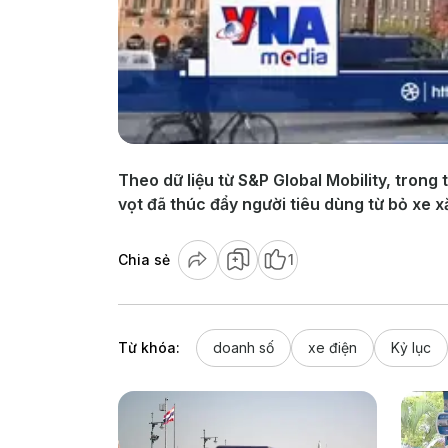
Theo dữ liệu từ S&P Global Mobility, trong 
vọt đã thúc đẩy người tiêu dùng từ bỏ xe x
Chia sẻ
1
Từ khóa:
doanh số
xe điện
Kỷ lục