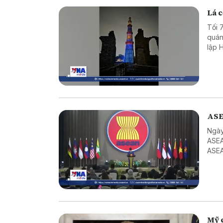
Lá c
Tối 
quán
lập 
Mina
ASE
Ngày
ASEA
ASEA
ASEA
Mỹ c