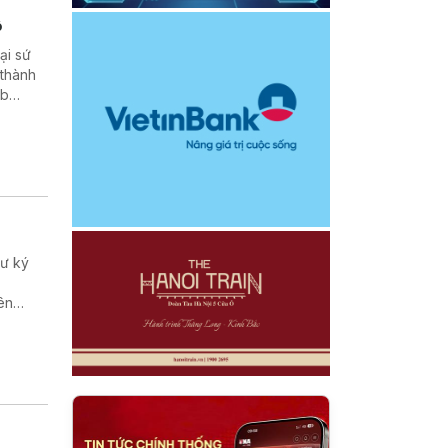
ộ
ại sứ
 thành
ub
hư ký
ên