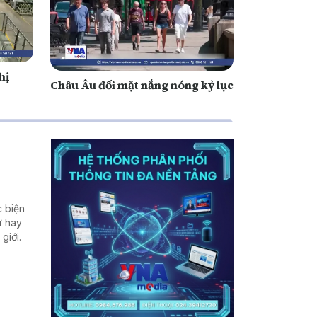
hị
Châu Âu đối mặt nắng nóng kỷ lục
c biện
ư hay
giới.