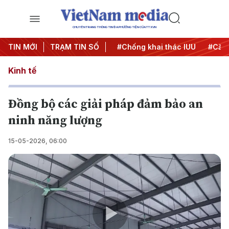
CHUYÊN TRANG THÔNG TIN ĐA PHƯƠNG TIỆN CỦA TTXVN
#Chiến dịch 500 ngày đêm
TIN MỚI
TRẠM TIN SỐ
#Chống khai thác IUU
#Căng 
Kinh tế
Đồng bộ các giải pháp đảm bảo an
ninh năng lượng
15-05-2026, 06:00