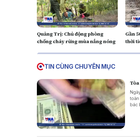
Quảng Trị: Chủ động phòng
G ần 5
chống cháy rừng mùa nắng nóng
thời t
TIN CÙNG CHUYÊN MỤC
Tòa
Ngày
toàn
bác 