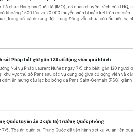
 Tổ chức Hàng hải Quốc tế (IMO), cơ quan chuyên trách của LHQ, c
 có khoảng 1.500 tàu và 20.000 thuyền viên bị mắc kẹt trên eo biển
uz, trong bối cảnh xung đột Trung Đông vẫn chưa có dấu hiệu hạ nh
 sát Pháp bắt giữ gần 130 cổ động viên quá khích
rưởng Nội vụ Pháp Laurent Nuñez ngày 7/5 cho biết, gần 130 người đa
tại khu vực thủ đô Paris sau các vụ đụng độ giữa cổ động viên và cả
g đêm ăn mừng câu lạc bộ bóng đá Paris Saint-Germain (PSG) giành
chung kết UEFA Champions League mùa giải 2025 - 2026.
ng Quốc tuyên án 2 cựu Bộ trưởng Quốc phòng
 7/5, Tòa án quân sự Trung Quốc đã tiến hành xét xử vụ án liên qu