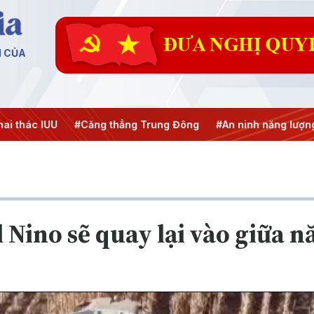
N CỦA
 thác IUU
#Căng thẳng Trung Đông
#An ninh năng lượng
 Nino sẽ quay lại vào giữa 