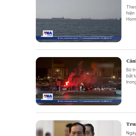
Theo
hiện
Horm
Cảnh
Bộ t
bắt 
tron
vào 
Tru
Ngày