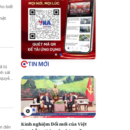
ho biết
iệt.
TIN MỚI
̃ bị
nh sát
 quyền
Kinh nghiệm Đổi mới của Việt
an đến