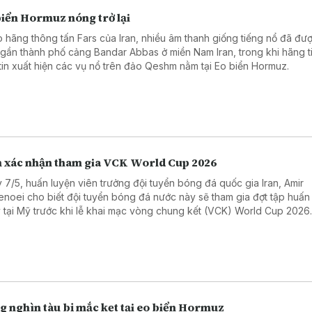
biển Hormuz nóng trở lại
 hãng thông tấn Fars của Iran, nhiều âm thanh giống tiếng nổ đã đư
 gần thành phố cảng Bandar Abbas ở miền Nam Iran, trong khi hãng t
tin xuất hiện các vụ nổ trên đảo Qeshm nằm tại Eo biển Hormuz.
n xác nhận tham gia VCK World Cup 2026
 7/5, huấn luyện viên trưởng đội tuyển bóng đá quốc gia Iran, Amir
enoei cho biết đội tuyển bóng đá nước này sẽ tham gia đợt tập huấn
 tại Mỹ trước khi lễ khai mạc vòng chung kết (VCK) World Cup 2026
g nghìn tàu bị mắc kẹt tại eo biển Hormuz