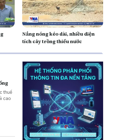
ng
Nắng nóng kéo dài, nhiều diện
tích cây trồng thiếu nước
hống
c thuế
i cao