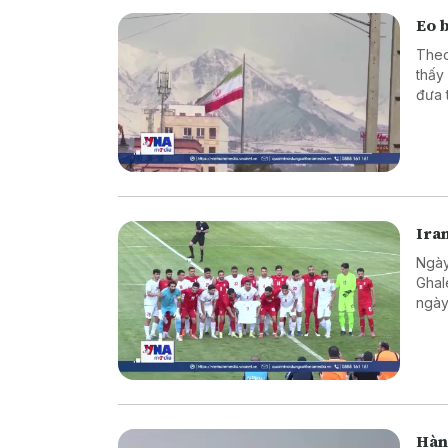
Eo 
Theo
thấy
đưa 
Ira
Ngày
Ghal
ngày
Hàn