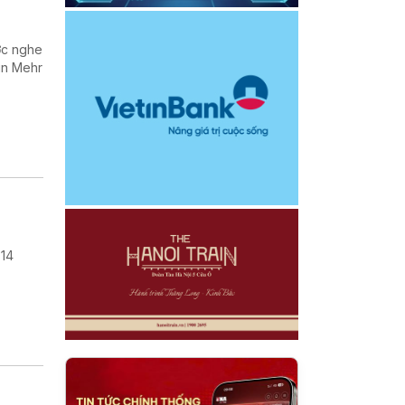
ợc nghe
in Mehr
 14
.