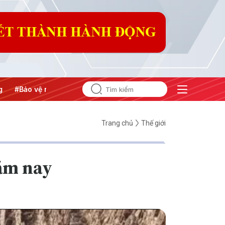
#Bảo vệ nền tảng tư tưởng của Đảng
#Hội nghị Trung ương
Trang chủ
Thế giới
năm nay