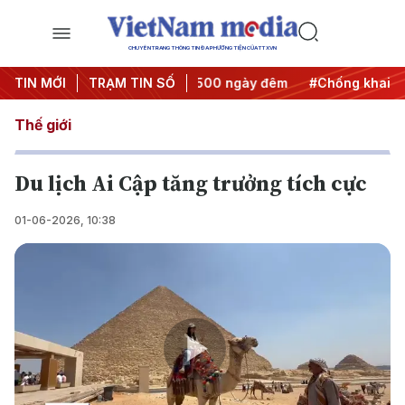
CHUYÊN TRANG THÔNG TIN ĐA PHƯƠNG TIỆN CỦA TTXVN
nh động
TIN MỚI
#Chiến dịch 500 ngày đêm
TRẠM TIN SỐ
#Chống khai thác IUU
Thế giới
Du lịch Ai Cập tăng trưởng tích cực
01-06-2026, 10:38
Play