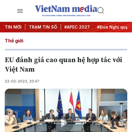
CHUYÊN TRANG THÔNG TIN ĐA PHƯƠNG TIỆN CỦA TTXVN
#Hội nghị Trung ương 3
TIN MỚI
TRẠM TIN SỐ
#APEC 2027
#Đưa Nghị quyết t
Thế giới
EU đánh giá cao quan hệ hợp tác với
Việt Nam
22-02-2023, 20:47