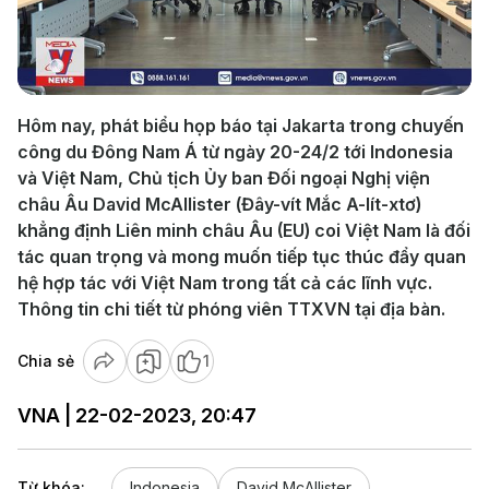
Play
Video
Hôm nay, phát biểu họp báo tại Jakarta trong chuyến
công du Đông Nam Á từ ngày 20-24/2 tới Indonesia
và Việt Nam, Chủ tịch Ủy ban Đối ngoại Nghị viện
châu Âu David McAllister (Đây-vít Mắc A-lít-xtơ)
khẳng định Liên minh châu Âu (EU) coi Việt Nam là đối
tác quan trọng và mong muốn tiếp tục thúc đẩy quan
hệ hợp tác với Việt Nam trong tất cả các lĩnh vực.
Thông tin chi tiết từ phóng viên TTXVN tại địa bàn.
Chia sẻ
1
VNA | 22-02-2023, 20:47
Từ khóa:
Indonesia
David McAllister