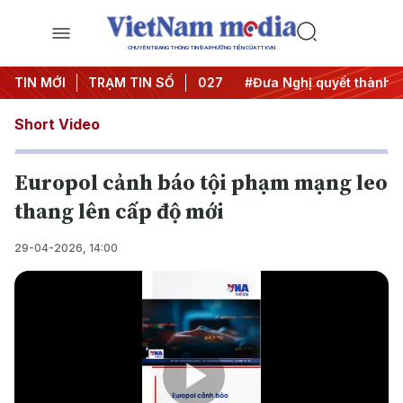
CHUYÊN TRANG THÔNG TIN ĐA PHƯƠNG TIỆN CỦA TTXVN
ghị Trung ương 3
TIN MỚI
TRẠM TIN SỐ
#APEC 2027
#Đưa Nghị quyết thành hàn
Short Video
Europol cảnh báo tội phạm mạng leo
thang lên cấp độ mới
29-04-2026, 14:00