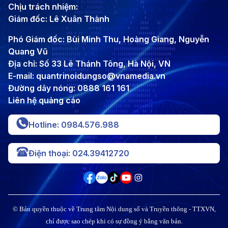
Chịu trách nhiệm:
Giám đốc: Lê Xuân Thành
Phó Giám đốc: Bùi Minh Thu, Hoàng Giang, Nguyễn
Quang Vũ
Địa chỉ: Số 33 Lê Thánh Tông, Hà Nội, VN
E-mail: quantrinoidungso@vnamedia.vn
Đường dây nóng: 0888 161 161
Liên hệ quảng cáo
Hotline: 0984.576.988
Điện thoại: 024.39412720
© Bản quyền thuộc về Trung tâm Nội dung số và Truyền thông - TTXVN,
chỉ được sao chép khi có sự đồng ý bằng văn bản.