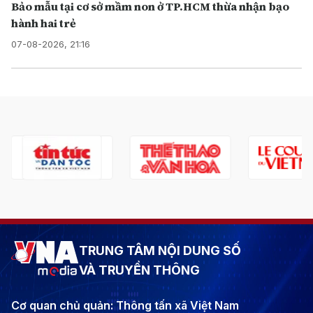
Bảo mẫu tại cơ sở mầm non ở TP.HCM thừa nhận bạo
hành hai trẻ
07-08-2026, 21:16
TRUNG TÂM NỘI DUNG SỐ
VÀ TRUYỀN THÔNG
Cơ quan chủ quản: Thông tấn xã Việt Nam