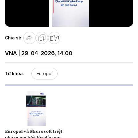
Play
Video
Chia sẻ
1
VNA | 29-04-2026, 14:00
Từ khóa:
Europol
Europol và Microsoft triệt
phá mạng lưới lừa đảo quy