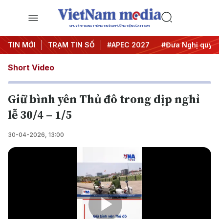
CHUYÊN TRANG THÔNG TIN ĐA PHƯƠNG TIỆN CỦA TTXVN
TIN MỚI
#Hội nghị Trung ương 3
TRẠM TIN SỐ
#APEC 2027
#Đưa Nghị quyết 
Short Video
Giữ bình yên Thủ đô trong dịp nghỉ
lễ 30/4 – 1/5
30-04-2026, 13:00