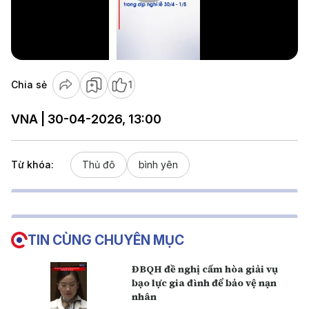
Play
Video
Chia sẻ
1
VNA | 30-04-2026, 13:00
Từ khóa:
Thủ đô
bình yên
TIN CÙNG CHUYÊN MỤC
ĐBQH đề nghị cấm hòa giải vụ
bạo lực gia đình để bảo vệ nạn
nhân