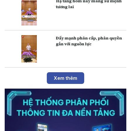
Hạ tầng hôm nay mang sứ mệnh
tương lai
Đẩy mạnh phân cấp, phân quyền
gắn với nguồn lực
Xem thêm