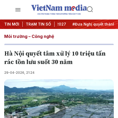
CHUYÊN TRANG THÔNG TIN ĐA PHƯƠNG TIỆN CỦA TTXVN
ghị Trung ương 3
TIN MỚI
TRẠM TIN SỐ
#APEC 2027
#Đưa Nghị quyết thành hàn
Môi trường – Công nghệ
Hà Nội quyết tâm xử lý 10 triệu tấn
rác tồn lưu suốt 30 năm
29-04-2026, 21:24