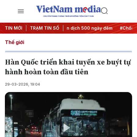
CHUYÊN TRANG THÔNG TIN ĐA PHƯƠNG TIỆN CỦA TTXVN
nh hành động
TIN MỚI
TRẠM TIN SỐ
#Chiến dịch 500 ngày đêm
#Chống khai thá
Thế giới
Hàn Quốc triển khai tuyến xe buýt tự
hành hoàn toàn đầu tiên
29-03-2026, 19:04