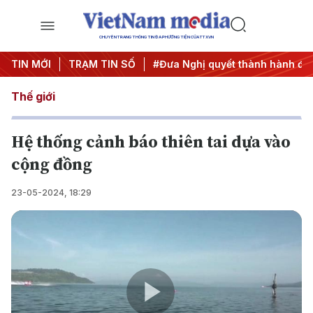
CHUYÊN TRANG THÔNG TIN ĐA PHƯƠNG TIỆN CỦA TTXVN
#Hội nghị Trung ương 3
TIN MỚI
TRẠM TIN SỐ
#Đưa Nghị quyết thành hành động
Thế giới
Hệ thống cảnh báo thiên tai dựa vào
cộng đồng
23-05-2024, 18:29