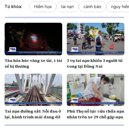
Từ khóa:
Hiểm họa
tai nạn
cảnh báo
nguy hiể
Tàu hỏa húc văng xe tải, 1 tài
3 vụ tai nạn khiến 3 người tử
xế bị thương
vong tại Đồng Nai
Tai nạn đường sắt: Nỗi đau ở
Phú Thọ nỗ lực cứu chữa nạn
lại, hành trình mãi dang dở
nhân trên xe 29 chỗ gặp nạn