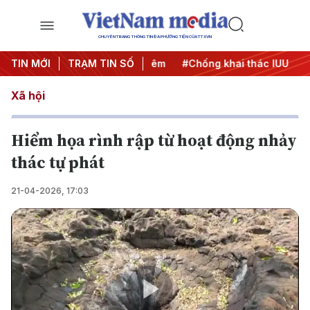
CHUYÊN TRANG THÔNG TIN ĐA PHƯƠNG TIỆN CỦA TTXVN
g
TIN MỚI
#Chiến dịch 500 ngày đêm
TRẠM TIN SỐ
#Chống khai thác IUU
#Că
Xã hội
Hiểm họa rình rập từ hoạt động nhảy
thác tự phát
21-04-2026, 17:03