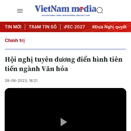
CHUYÊN TRANG THÔNG TIN ĐA PHƯƠNG TIỆN CỦA TTXVN
ội nghị Trung ương 3
TIN MỚI
TRẠM TIN SỐ
#APEC 2027
#Đưa Nghị quyết thàn
Chính trị
Hội nghị tuyên dương điển hình tiên
tiến ngành Văn hóa
28-08-2023, 18:21