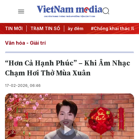
CHUYÊN TRANG THÔNG TIN ĐA PHƯƠNG TIỆN CỦA TTXVN
ộng
TIN MỚI
#Chiến dịch 500 ngày đêm
TRẠM TIN SỐ
#Chống khai thác IUU
#
Văn hóa - Giải trí
“Hơn Cả Hạnh Phúc” – Khi Âm Nhạc
Chạm Hơi Thở Mùa Xuân
17-02-2026, 06:46