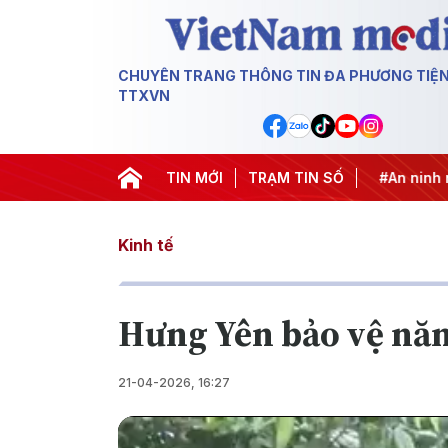
CHUYÊN TRANG THÔNG TIN ĐA PHƯƠNG TIỆ
TTXVN
hống khai thác IUU
#Căng thẳng Trung Đông
TIN MỚI
TRẠM TIN SỐ
#An ninh nă
Kinh tế
Hưng Yên bảo vệ năng
21-04-2026, 16:27