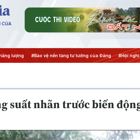
N CỦA
ng lượng
#Bảo vệ nền tảng tư tưởng của Đảng
#Hội nghị T
 suất nhãn trước biến động 