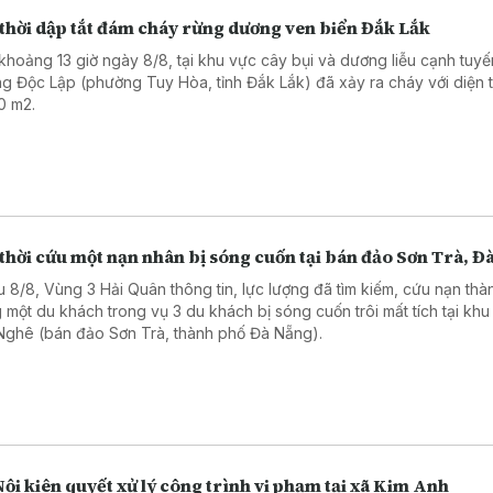
 thời dập tắt đám cháy rừng dương ven biển Đắk Lắk
khoảng 13 giờ ngày 8/8, tại khu vực cây bụi và dương liễu cạnh tuyế
g Độc Lập (phường Tuy Hòa, tỉnh Đắk Lắk) đã xảy ra cháy với diện t
0 m2.
thời cứu một nạn nhân bị sóng cuốn tại bán đảo Sơn Trà, Đ
u 8/8, Vùng 3 Hải Quân thông tin, lực lượng đã tìm kiếm, cứu nạn thà
 một du khách trong vụ 3 du khách bị sóng cuốn trôi mất tích tại khu
Nghê (bán đảo Sơn Trà, thành phố Đà Nẵng).
ội kiên quyết xử lý công trình vi phạm tại xã Kim Anh