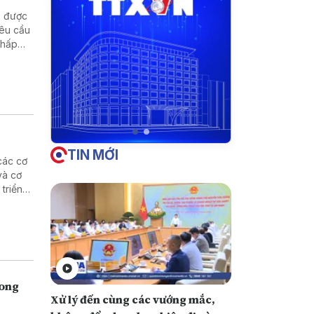
p được
yêu cầu
chấp
TIN MỚI
các cơ
và cơ
 triển
g và
rong
Xử lý đến cùng các vướng mắc,