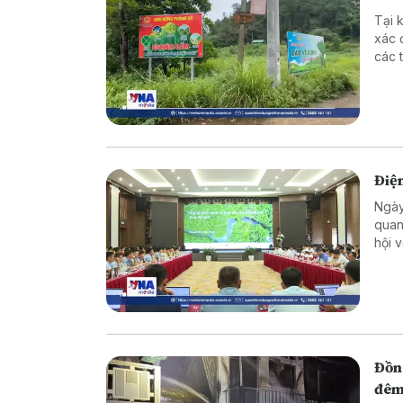
Tại 
xác 
các 
hành
Điện
Ngày
quan
hội 
thị 
tạo 
Đồn
đê