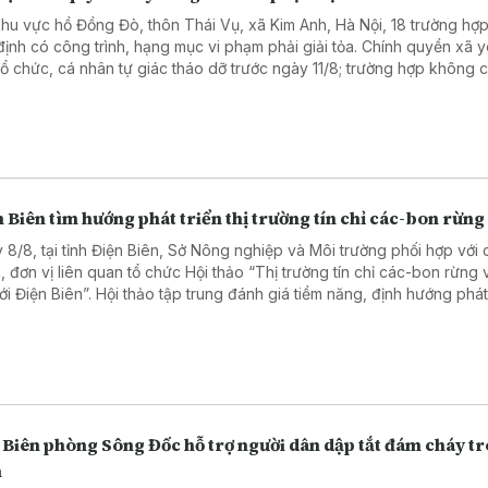
khu vực hồ Đồng Đò, thôn Thái Vụ, xã Kim Anh, Hà Nội, 18 trường hợ
định có công trình, hạng mục vi phạm phải giải tỏa. Chính quyền xã 
tổ chức, cá nhân tự giác tháo dỡ trước ngày 11/8; trường hợp không 
 sẽ tổ chức cưỡng chế, xử lý theo quy định.
 Biên tìm hướng phát triển thị trường tín chỉ các-bon rừng
 8/8, tại tỉnh Điện Biên, Sở Nông nghiệp và Môi trường phối hợp với 
, đơn vị liên quan tổ chức Hội thảo “Thị trường tín chỉ các-bon rừng 
với Điện Biên”. Hội thảo tập trung đánh giá tiềm năng, định hướng phát
trường tín chỉ các-bon rừng, góp phần nâng cao giá trị tài nguyên rừn
thêm nguồn lực cho bảo vệ rừng, phát triển sinh kế.
 Biên phòng Sông Đốc hỗ trợ người dân dập tắt đám cháy t
m