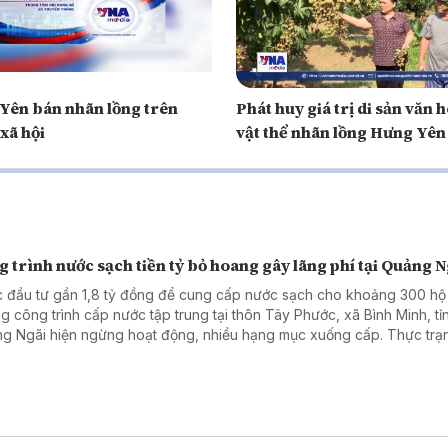
Yên bán nhãn lồng trên
Phát huy giá trị di sản văn 
xã hội
vật thể nhãn lồng Hưng Yên
 trình nước sạch tiền tỷ bỏ hoang gây lãng phí tại Quảng N
 đầu tư gần 1,8 tỷ đồng để cung cấp nước sạch cho khoảng 300 hộ
g công trình cấp nước tập trung tại thôn Tây Phước, xã Bình Minh, tỉ
g Ngãi hiện ngừng hoạt động, nhiều hạng mục xuống cấp. Thực trạ
g chỉ gây lãng phí nguồn lực đầu tư mà còn khiến nhu cầu nước sạc
i dân chưa được đáp ứng.