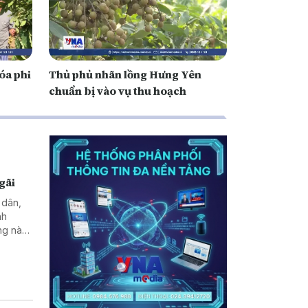
hóa phi
Thủ phủ nhãn lồng Hưng Yên
chuẩn bị vào vụ thu hoạch
gãi
 dân,
nh
ng này
h của