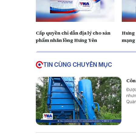
Cấp quyền chỉ dẫn địa lý cho sản
Hưng 
phẩm nhãn lồng Hưng Yên
mạng 
TIN CÙNG CHUYÊN MỤC
Công
Được
nhưn
Quản
khôn
ngườ