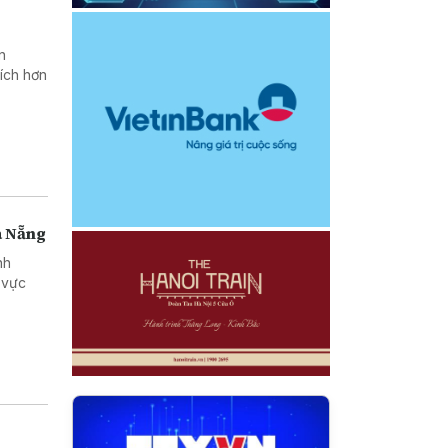
n
ích hơn
à Nẵng
nh
 vực