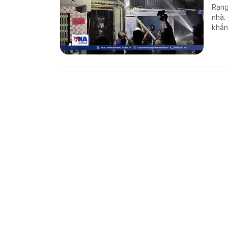
Rạng
nhà.
khẩn
dập 