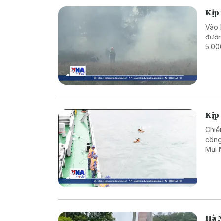
Kịp
Vào 
đườn
5.00
Kịp 
Chiề
công
Mũi 
Hà N