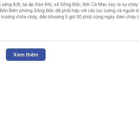
 sáng 8/8, tại ấp Xẻo Đôi, xã Sông Đốc, tỉnh Cà Mau xảy ra vụ cháy
 Đồn Biên phòng Sông Đốc đã phối hợp với các lực lượng và người 
 trương chữa cháy, đến khoảng 5 giờ 30 phút cùng ngày đám cháy 
tắt hoàn toàn, không ghi nhận thiệt hại về người.
Xem thêm