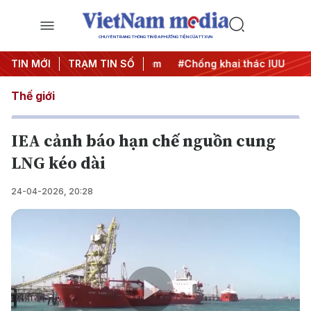
CHUYÊN TRANG THÔNG TIN ĐA PHƯƠNG TIỆN CỦA TTXVN
TIN MỚI
#Chiến dịch 500 ngày đêm
TRẠM TIN SỐ
#Chống khai thác IUU
#Căn
Thế giới
IEA cảnh báo hạn chế nguồn cung
LNG kéo dài
24-04-2026, 20:28