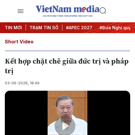
CHUYÊN TRANG THÔNG TIN ĐA PHƯƠNG TIỆN CỦA TTXVN
TIN MỚI
#Hội nghị Trung ương 3
TRẠM TIN SỐ
#APEC 2027
#Đưa Nghị quyết 
Short Video
Kết hợp chặt chẽ giữa đức trị và pháp
trị
03-06-2026, 18:49