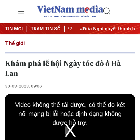
CHUYÊN TRANG THÔNG TIN ĐA PHƯƠNG TIỆN CỦA TTXVN
ị Trung ương 3
TIN MỚI
TRẠM TIN SỐ
#APEC 2027
#Đưa Nghị quyết thành hành
Thế giới
Khám phá lễ hội Ngày tóc đỏ ở Hà
Lan
30-08-2023, 09:06
This
is
Video không thể tải được, có thể do kết
a
modal
nối mạng bị lỗi hoặc định dạng không
window.
được hỗ trợ.