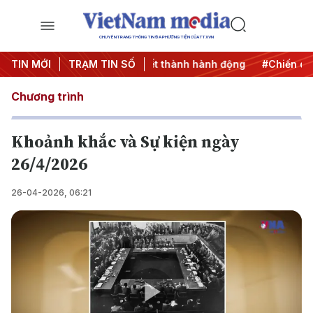
CHUYÊN TRANG THÔNG TIN ĐA PHƯƠNG TIỆN CỦA TTXVN
 3
TIN MỚI
#Đưa Nghị quyết thành hành động
TRẠM TIN SỐ
#Chiến dịch 500 ng
Chương trình
Khoảnh khắc và Sự kiện ngày
26/4/2026
26-04-2026, 06:21