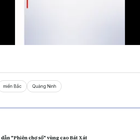
miền Bắc
Quảng Ninh
 dẫn "Phiên chợ số" vùng cao Bát Xát