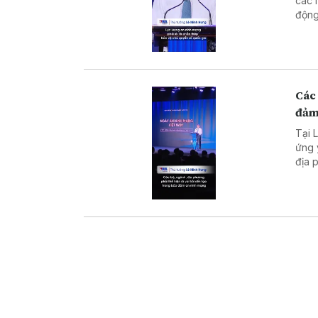
các 
động
đấu 
văn 
Các 
đảm
Tại 
ứng 
địa 
điểm
toàn