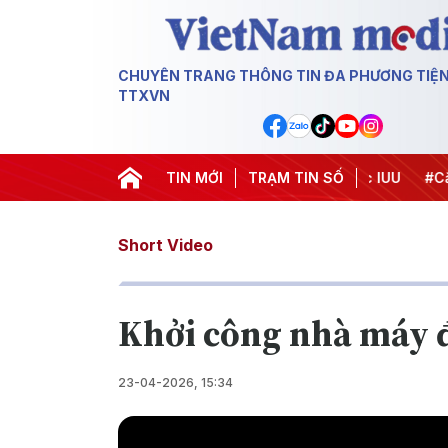
CHUYÊN TRANG THÔNG TIN ĐA PHƯƠNG TIỆ
TTXVN
#Chiến dịch 500 ngày đêm
TIN MỚI
#Chống khai thác IUU
TRẠM TIN SỐ
#Căng t
Short Video
Khởi công nhà máy đ
23-04-2026, 15:34