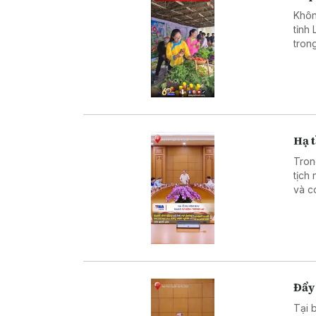
Khôn
tỉnh
tron
đẩy 
đưa 
Hạ 
Tron
tịch
và c
cầu 
Nhà 
chốn
gánh
Đẩy
Tại 