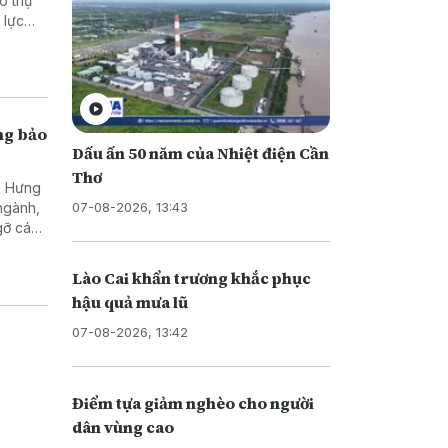
ó thụ
 lực
n toàn,
ong bảo
Dấu ấn 50 năm của Nhiệt điện Cần
Thơ
h Hưng
07-08-2026, 13:43
 ngành,
gỡ các
ố an
Lào Cai khẩn trương khắc phục
hậu quả mưa lũ
07-08-2026, 13:42
Điểm tựa giảm nghèo cho người
dân vùng cao