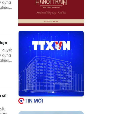
ây dựng
nghiệp
 tối đa
năng
t nguồn
 phải
 hạn
ị quyết
ây dựng
nghiệp
 mạnh
hất,
n số
TIN MỚI
 cầu