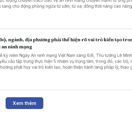
lực lượng chuyên trách bảo vệ an ninh mạng chuyển mạnh từ ứng ph
 sang chủ động phòng ngừa từ sớm, từ xa; đồng thời nâng cao năng
tranh triệt phá các đường đây tội phạm mạng, giữ gìn môi trường số a
minh, nhân văn cho Nhân dân.
bộ, ngành, địa phương phải thể hiện rõ vai trò kiến tạo tr
 an ninh mạng
Lễ kỷ niệm Ngày An ninh mạng Việt Nam sáng 6/8, Thủ tướng Lê Min
yêu cầu tập trung thực hiện 5 nhiệm vụ trọng tâm, trong đó, các bộ,
phương phát huy vai trò kiến tạo, hoàn thiện hành lang pháp lý, tháo 
 nghẽn về an ninh mạng và bảo vệ dữ liệu cá nhân, tạo môi trường s
, lành mạnh.
Xem thêm