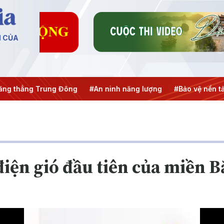
N CỦA
hẳng Trung Đông
#An ninh năng lượng
#Bảo vệ nền tảng t
iện gió đầu tiên của miền B