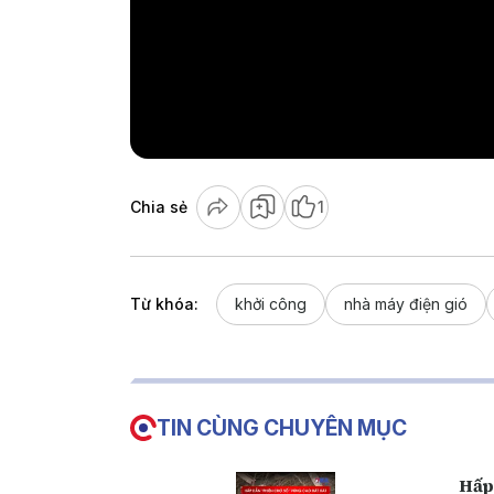
Chia sẻ
1
Từ khóa:
khởi công
nhà máy điện gió
TIN CÙNG CHUYÊN MỤC
Hấp