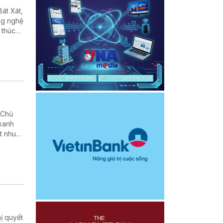
át Xát,
ng nghệ
 thúc
ng bước
 Chủ
 xanh
t nhu
Đảng và
nơi đến
 để lại
ị quyết