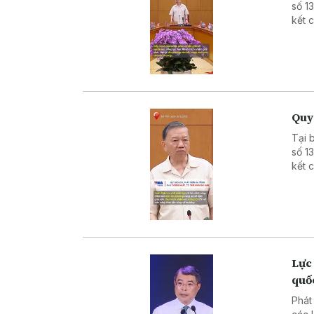
số 1
kết 
theo
nguồ
lượn
vốn 
đẩy 
Q uy
Tại 
số 1
kết 
theo
mẽ c
đồng
Lực 
quố
Phát