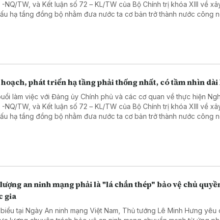
3 -NQ/TW, và Kết luận số 72 – KL/TW của Bộ Chính trị khóa XIII về x
cấu hạ tầng đồng bộ nhằm đưa nước ta cơ bản trở thành nước công 
 hướng hiện đại, Tổng Bí thư, Chủ tịch nước Tô Lâm yêu cầu tập trung
n lực hoàn thiện đồng bộ hệ thống hạ tầng chiến lược (giao thông, 
g, số hóa). Nhấn mạnh đầu tư công phải mang tính dẫn dắt để thu hú
ngoài nhà nước. Người đứng đầu Đảng và Nhà nước đặc biệt chỉ đạo
mạnh phân cấp, phân quyền gắn với trách nhiệm giải trình.
 hoạch, phát triển hạ tầng phải thống nhất, có tầm nhìn dài
buổi làm việc với Đảng ủy Chính phủ và các cơ quan về thực hiện Ngh
3 -NQ/TW, và Kết luận số 72 – KL/TW của Bộ Chính trị khóa XIII về x
cấu hạ tầng đồng bộ nhằm đưa nước ta cơ bản trở thành nước công 
 hướng hiện đại, Tổng Bí thư, Chủ tịch nước Tô Lâm yêu cầu đổi mới
ông tác quy hoạch và tổ chức phát triển hạ tầng theo hướng thống n
 bộ và có tầm nhìn dài hạn.
lượng an ninh mạng phải là "lá chắn thép" bảo vệ chủ quyề
c gia
 biểu tại Ngày An ninh mạng Việt Nam, Thủ tướng Lê Minh Hưng yêu