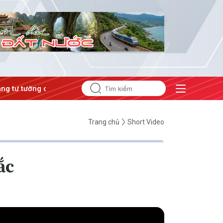
ư tưởng của Đảng
#Hội nghị Trung ương 3
Trang chủ
Short Video
ắc