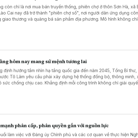
g còn chỉ là nơi mua bán truyền thống, phiên chợ ở thôn Sơn Hà, xã B
 Lào Cai nay đã trở thành "phiên chợ số", nơi người dân ứng dụng cô
g giao thương và quảng bá sản phẩm địa phương. Mô hình không chỉ
chuyển đổi số ở vùng cao mà còn mở ra cơ hội phát triển kinh tế, từ
công nghệ đến gần hơn với đời sống của người dân.
tầng hôm nay mang sứ mệnh tương lai
g định hướng tầm nhìn hạ tầng quốc gia đến năm 2045, Tổng Bí thư,
 nước Tô Lâm yêu cầu phải xây dựng hệ thống đồng bộ, thông minh,
ó sức chống chịu cao. Khẳng định mỗi công trình không chỉ giải quyế
trước mắt mà còn mở ra không gian phát triển mới, Người đứng đầu 
nước nhấn mạnh việc đầu tư phải được lựa chọn đúng đắn, làm đến 
 để nâng tầm vị thế quốc gia, tuyệt đối tránh những quyết định sai lầm
 nặng và lãng phí nguồn lực.
 mạnh phân cấp, phân quyền gắn với nguồn lực
buổi làm việc với Đảng ủy Chính phủ và các cơ quan về thực hiện Ngh