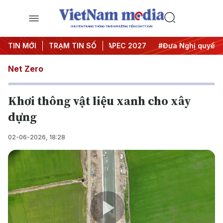
CHUYÊN TRANG THÔNG TIN ĐA PHƯƠNG TIỆN CỦA TTXVN
Hội nghị Trung ương 3
TIN MỚI
TRẠM TIN SỐ
#APEC 2027
#Đưa Nghị quyết thàn
Net Zero
Khơi thông vật liệu xanh cho xây
dựng
02-06-2026, 18:28