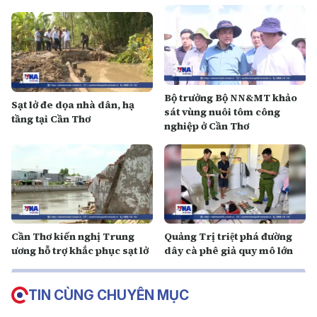
Bộ trưởng Bộ NN&MT khảo
Sạt lở đe dọa nhà dân, hạ
sát vùng nuôi tôm công
tầng tại Cần Thơ
nghiệp ở Cần Thơ
Cần Thơ kiến nghị Trung
Quảng Trị triệt phá đường
ương hỗ trợ khắc phục sạt lở
dây cà phê giả quy mô lớn
TIN CÙNG CHUYÊN MỤC