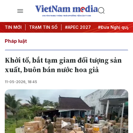
CHUYÊN TRANG THÔNG TIN ĐA PHƯƠNG TIỆN CỦA TTXVN
#Hội nghị Trung ương 3
TIN MỚI
TRẠM TIN SỐ
#APEC 2027
#Đưa Nghị quyết 
Pháp luật
Khởi tố, bắt tạm giam đối tượng sản
xuất, buôn bán nước hoa giả
11-05-2026, 18:45