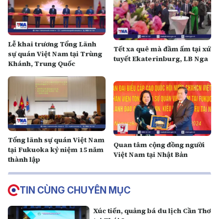
Lễ khai trương Tổng Lãnh
Tết xa quê mà đầm ấm tại xứ
sự quán Việt Nam tại Trùng
tuyết Ekaterinburg, LB Nga
Khánh, Trung Quốc
Tổng lãnh sự quán Việt Nam
Quan tâm cộng đồng người
tại Fukuoka kỷ niệm 15 năm
Việt Nam tại Nhật Bản
thành lập
TIN CÙNG CHUYÊN MỤC
Xúc tiến, quảng bá du lịch Cần Thơ