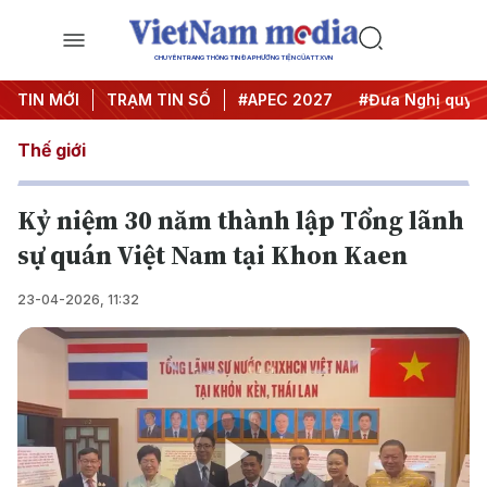
CHUYÊN TRANG THÔNG TIN ĐA PHƯƠNG TIỆN CỦA TTXVN
#Hội nghị Trung ương 3
TIN MỚI
TRẠM TIN SỐ
#APEC 2027
#Đưa Nghị quyết 
Thế giới
Kỷ niệm 30 năm thành lập Tổng lãnh
sự quán Việt Nam tại Khon Kaen
23-04-2026, 11:32