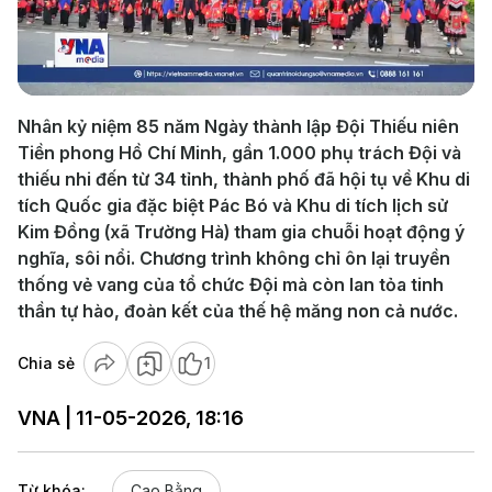
Play
Video
Nhân kỷ niệm 85 năm Ngày thành lập Đội Thiếu niên
Tiền phong Hồ Chí Minh, gần 1.000 phụ trách Đội và
thiếu nhi đến từ 34 tỉnh, thành phố đã hội tụ về Khu di
tích Quốc gia đặc biệt Pác Bó và Khu di tích lịch sử
Kim Đồng (xã Trường Hà) tham gia chuỗi hoạt động ý
nghĩa, sôi nổi. Chương trình không chỉ ôn lại truyền
thống vẻ vang của tổ chức Đội mà còn lan tỏa tinh
thần tự hào, đoàn kết của thế hệ măng non cả nước.
Chia sẻ
1
VNA | 11-05-2026, 18:16
Từ khóa:
Cao Bằng