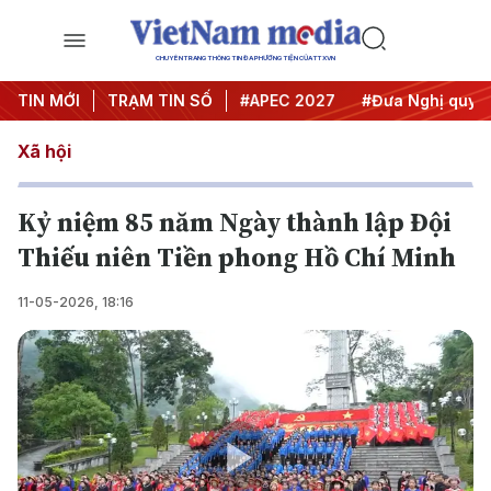
CHUYÊN TRANG THÔNG TIN ĐA PHƯƠNG TIỆN CỦA TTXVN
#Hội nghị Trung ương 3
TIN MỚI
TRẠM TIN SỐ
#APEC 2027
#Đưa Nghị quyết t
Xã hội
Kỷ niệm 85 năm Ngày thành lập Đội
Thiếu niên Tiền phong Hồ Chí Minh
11-05-2026, 18:16