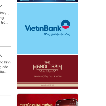
ực
taly),
ổng
 trò
ực
mô hình
ng các
iệp