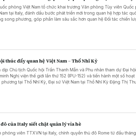
uốc phòng Việt Nam tổ chức khai trương Văn phòng Tùy viên Quốc
 Nam tại Italy, đánh dấu bước phát triển mới trong quan hệ hợp tác qu
g song phương, góp phần làm sâu sắc hơn quan hệ Đối tác chiến lượ
 Italy.
ội thúc đẩy quan hệ Việt Nam – Thổ Nhĩ Kỳ
 dịp Chủ tịch Quốc hội Trần Thanh Mẫn và Phu nhân tham dự Đại hộ
 minh Nghị viện thế giới lần thứ 152 (IPU-152) và tiến hành một số hoạ
 phương tại Thổ Nhĩ Kỳ, Đại sứ Việt Nam tại Thổ Nhĩ Kỳ Đặng Thị Th
 sẻ với với phóng viên TTXVN tại Nam Âu về những cơ hội thúc đẩy 
 Nam – Thổ Nhĩ Kỳ, đặc biệt trong các lĩnh vực kinh tế, thương mại và
ghị viện.
đô của Italy siết chặt quản lý vỉa hè
 phóng viên TTXVN tại Italy, chính quyền thủ đô Rome từ đầu tháng