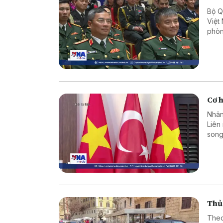
Bộ Q
Việt
phòn
Nam –
Cơ h
Nhân
Liên
song
chia
Việt
tác n
Thủ 
Theo