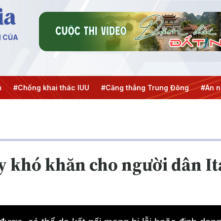
N CỦA
 khai thác IUU
#Căng thẳng Trung Đông
#An ninh năng l
y khó khăn cho người dân It