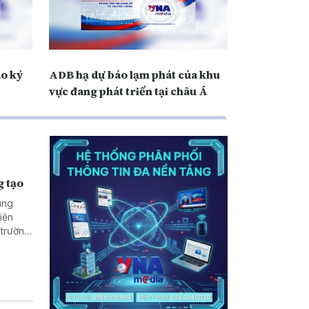
ao kỷ
ADB hạ dự báo lạm phát của khu
vực đang phát triển tại châu Á
g tạo
ung
iện
 trường