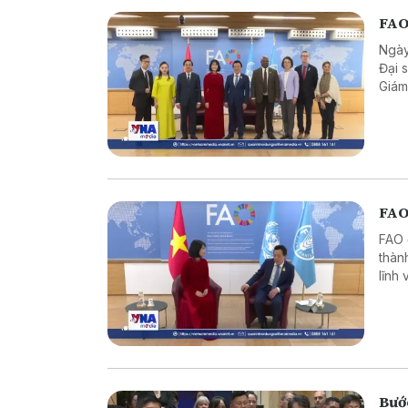
FAO 
Ngày
Đại 
Giám
Đại 
FAO 
FAO 
thàn
lĩnh
xanh
Bướ