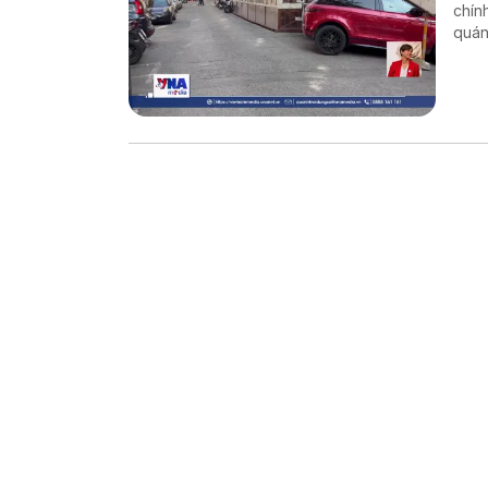
chín
quán
COVI