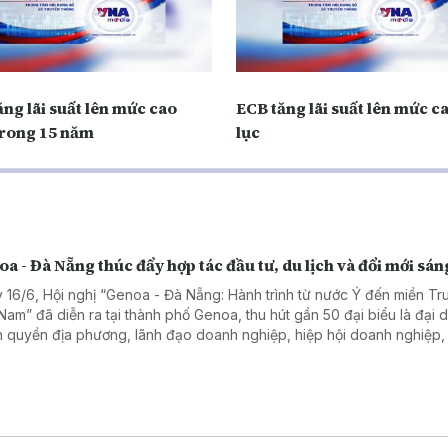
ng lãi suất lên mức cao
ECB tăng lãi suất lên mức c
trong 15 năm
lục
a - Đà Nẵng thúc đẩy hợp tác đầu tư, du lịch và đổi mới sán
 16/6, Hội nghị “Genoa - Đà Nẵng: Hành trình từ nước Ý đến miền Tr
 Nam” đã diễn ra tại thành phố Genoa, thu hút gần 50 đại biểu là đại d
h quyền địa phương, lãnh đạo doanh nghiệp, hiệp hội doanh nghiệp,
học và các tổ chức liên quan của hai bên.