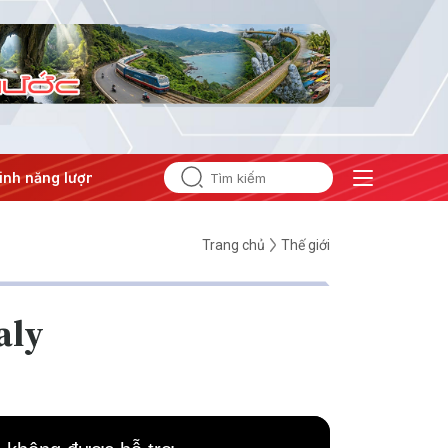
ượng
#Bảo vệ nền tảng tư tưởng của Đảng
Trang chủ
Thế giới
aly