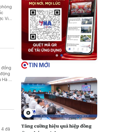
 phòng
ốc
c Việt
TIN MỚI
i đồng
t động
u Hà đã
quan hệ
 hợp
Tăng cường hiệu quả hiệp đồng
 4 đã