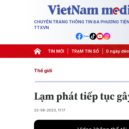
CHUYÊN TRANG THÔNG TIN ĐA PHƯƠNG TIỆ
TTXVN
quyết thành hành động
TIN MỚI
#Chiến dịch 500 ngày đêm
TRẠM TIN SỐ
#Chống
Thế giới
Lạm phát tiếp tục gâ
22-08-2023, 11:17
This
is