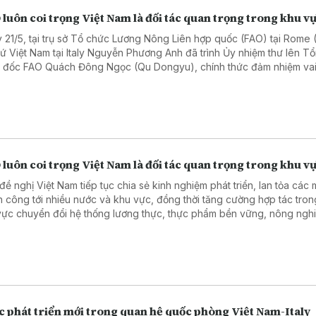
luôn coi trọng Việt Nam là đối tác quan trọng trong khu v
 21/5, tại trụ sở Tổ chức Lương Nông Liên hợp quốc (FAO) tại Rome (I
sứ Việt Nam tại Italy Nguyễn Phương Anh đã trình Ủy nhiệm thư lên T
 đốc FAO Quách Đông Ngọc (Qu Dongyu), chính thức đảm nhiệm vai
diện thường trực của Việt Nam tại FAO.
luôn coi trọng Việt Nam là đối tác quan trọng trong khu v
đề nghị Việt Nam tiếp tục chia sẻ kinh nghiệm phát triển, lan tỏa các 
h công tới nhiều nước và khu vực, đồng thời tăng cường hợp tác tro
 vực chuyển đổi hệ thống lương thực, thực phẩm bền vững, nông ngh
 và thích ứng với biến đổi khí hậu.
c phát triển mới trong quan hệ quốc phòng Việt Nam-Italy