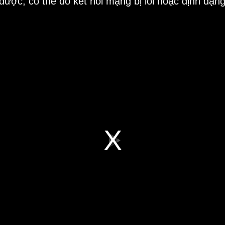
 được, có thể do kết nối mạng bị lỗi hoặc định dạn
Play
Video