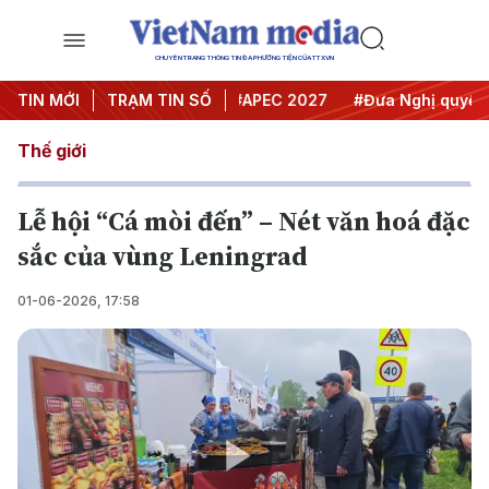
CHUYÊN TRANG THÔNG TIN ĐA PHƯƠNG TIỆN CỦA TTXVN
#Hội nghị Trung ương 3
TIN MỚI
TRẠM TIN SỐ
#APEC 2027
#Đưa Nghị quyết thà
Thế giới
Lễ hội “Cá mòi đến” – Nét văn hoá đặc
sắc của vùng Leningrad
01-06-2026, 17:58