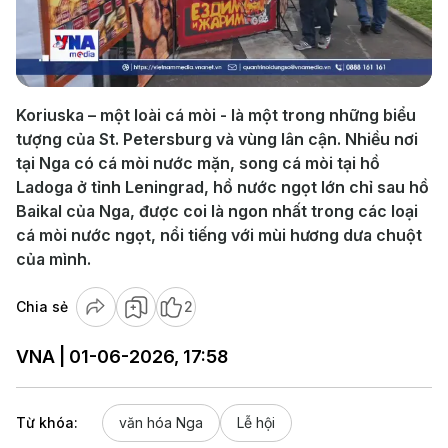
Play
Video
Koriuska – một loài cá mòi - là một trong những biểu
tượng của St. Petersburg và vùng lân cận. Nhiều nơi
tại Nga có cá mòi nước mặn, song cá mòi tại hồ
Ladoga ở tỉnh Leningrad, hồ nước ngọt lớn chỉ sau hồ
Baikal của Nga, được coi là ngon nhất trong các loại
cá mòi nước ngọt, nổi tiếng với mùi hương dưa chuột
của mình.
Chia sẻ
2
VNA | 01-06-2026, 17:58
Từ khóa:
văn hóa Nga
Lễ hội