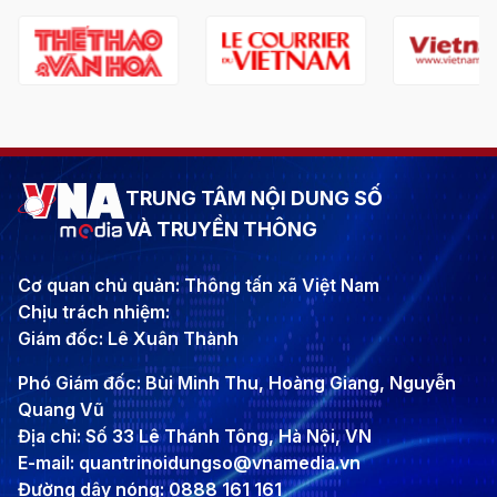
TRUNG TÂM NỘI DUNG SỐ
VÀ TRUYỀN THÔNG
Cơ quan chủ quản: Thông tấn xã Việt Nam
Chịu trách nhiệm:
Giám đốc: Lê Xuân Thành
Phó Giám đốc: Bùi Minh Thu, Hoàng Giang, Nguyễn
Quang Vũ
Địa chỉ: Số 33 Lê Thánh Tông, Hà Nội, VN
E-mail: quantrinoidungso@vnamedia.vn
Đường dây nóng: 0888 161 161