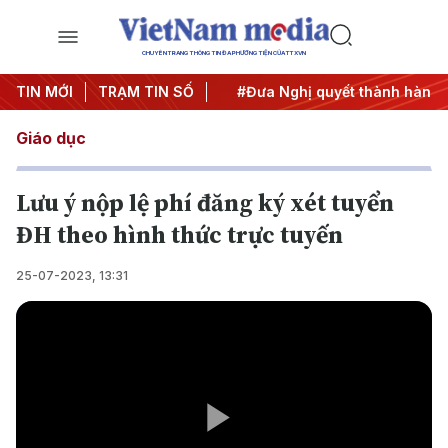
CHUYÊN TRANG THÔNG TIN ĐA PHƯƠNG TIỆN CỦA TTXVN
 Trung ương 3
TIN MỚI
TRẠM TIN SỐ
#APEC 2027
#Đưa Nghị quyết thành hành đ
Giáo dục
Lưu ý nộp lệ phí đăng ký xét tuyển
ĐH theo hình thức trực tuyến
25-07-2023, 13:31