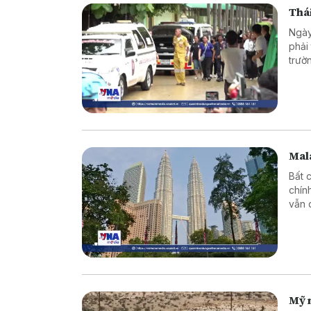
Thái
Ngày
phải
trườ
Mala
Bất 
chín
vẫn 
Mỹ 