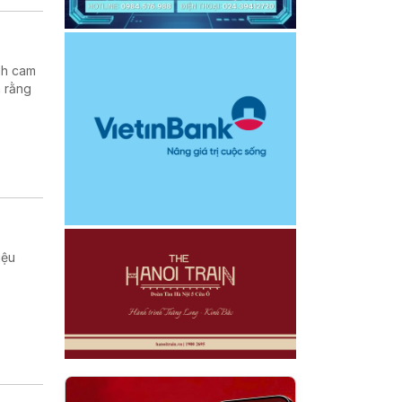
nh cam
h rằng
iệu