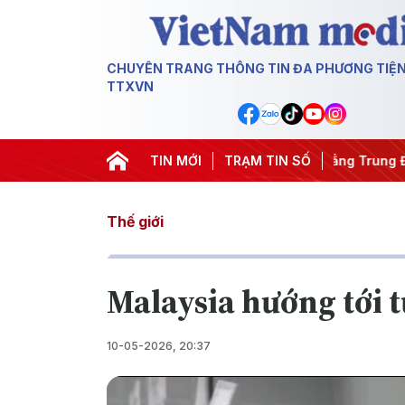
CHUYÊN TRANG THÔNG TIN ĐA PHƯƠNG TIỆ
TTXVN
m
#Chống khai thác IUU
TIN MỚI
#Căng thẳng Trung Đông
TRẠM TIN SỐ
#An n
Thế giới
Malaysia hướng tới 
10-05-2026, 20:37