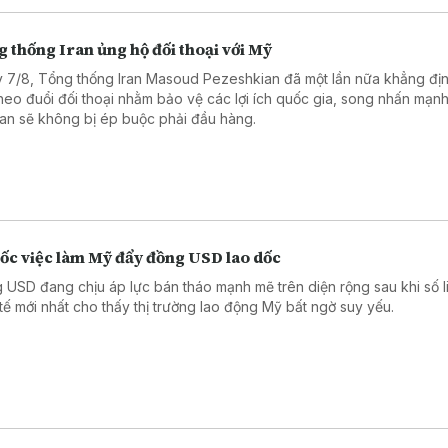
 thống Iran ủng hộ đối thoại với Mỹ
 7/8, Tổng thống Iran Masoud Pezeshkian đã một lần nữa khẳng đị
theo đuổi đối thoại nhằm bảo vệ các lợi ích quốc gia, song nhấn mạn
an sẽ không bị ép buộc phải đầu hàng.
sốc việc làm Mỹ đẩy đồng USD lao dốc
 USD đang chịu áp lực bán tháo mạnh mẽ trên diện rộng sau khi số l
 tế mới nhất cho thấy thị trường lao động Mỹ bất ngờ suy yếu.