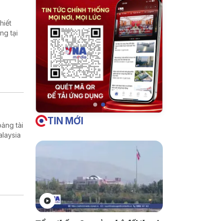
hiết
ng tại
TIN MỚI
ảng tài
alaysia