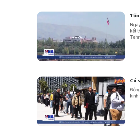
Tổng
Ngày
kết 
Tehr
Cú 
Đồng
kinh