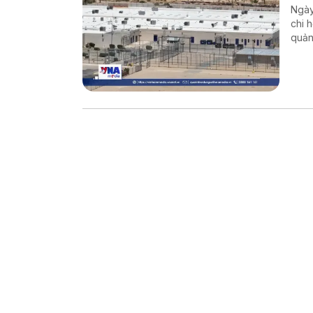
Ngày
chi 
quản
chín
và H
cư b