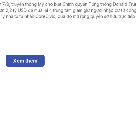
 7/8, truyền thông Mỹ cho biết Chính quyền Tổng thống Donald Tr
hơn 2,2 tỷ USD để mua lại 4 trung tâm giam giữ người nhập cư từ công
 lý nhà tù tư nhân CoreCivic, qua đó mở rộng quyền sở hữu trực tiếp
h phủ liên bang đối với hệ thống cơ sở giam giữ của Cơ quan Thực thi 
ải quan Mỹ (ICE) trong bối cảnh đẩy mạnh chiến dịch trục xuất ngườ
ất hợp pháp.
Xem thêm