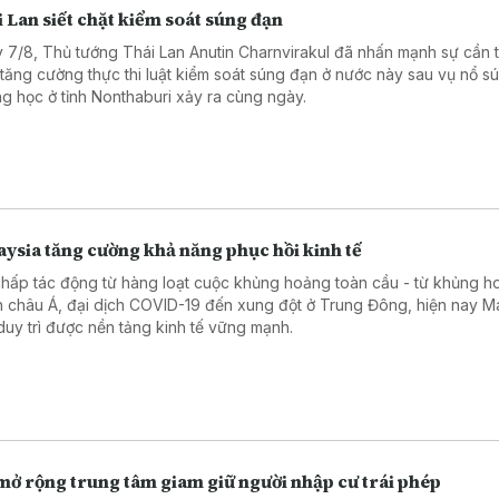
 Lan siết chặt kiểm soát súng đạn
 7/8, Thủ tướng Thái Lan Anutin Charnvirakul đã nhấn mạnh sự cần t
 tăng cường thực thi luật kiểm soát súng đạn ở nước này sau vụ nổ sú
ng học ở tỉnh Nonthaburi xảy ra cùng ngày.
ysia tăng cường khả năng phục hồi kinh tế
chấp tác động từ hàng loạt cuộc khủng hoảng toàn cầu - từ khủng ho
h châu Á, đại dịch COVID-19 đến xung đột ở Trung Đông, hiện nay M
duy trì được nền tảng kinh tế vững mạnh.
mở rộng trung tâm giam giữ người nhập cư trái phép