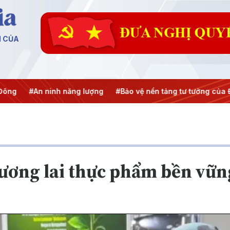
N CỦA
inh năng lượng
#Bảo vệ nền tảng tư tưởng của Đảng
#Hội 
tương lai thực phẩm bền vữn