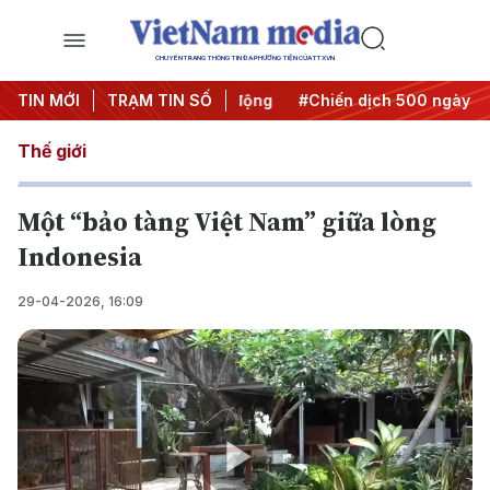
CHUYÊN TRANG THÔNG TIN ĐA PHƯƠNG TIỆN CỦA TTXVN
ưa Nghị quyết thành hành động
TIN MỚI
TRẠM TIN SỐ
#Chiến dịch 500 ngày đêm
Thế giới
Một “bảo tàng Việt Nam” giữa lòng
Indonesia
29-04-2026, 16:09