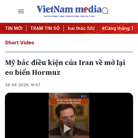
CHUYÊN TRANG THÔNG TIN ĐA PHƯƠNG TIỆN CỦA TTXVN
00 ngày đêm
TIN MỚI
TRẠM TIN SỐ
#Chống khai thác IUU
#Căng thẳng Trung Đ
Short Video
Mỹ bác điều kiện của Iran về mở lại
eo biển Hormuz
28-04-2026, 19:57