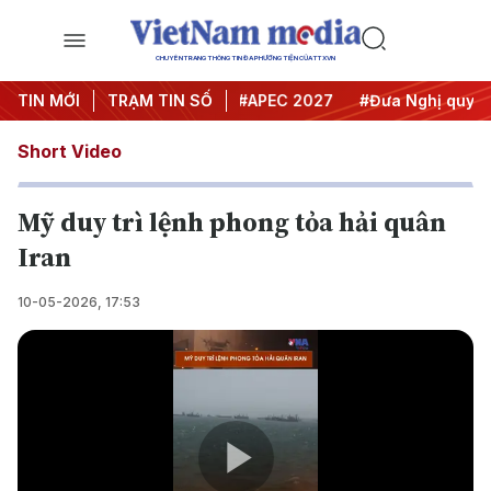
CHUYÊN TRANG THÔNG TIN ĐA PHƯƠNG TIỆN CỦA TTXVN
#Hội nghị Trung ương 3
TIN MỚI
TRẠM TIN SỐ
#APEC 2027
#Đưa Nghị quyết t
Short Video
Mỹ duy trì lệnh phong tỏa hải quân
Iran
10-05-2026, 17:53