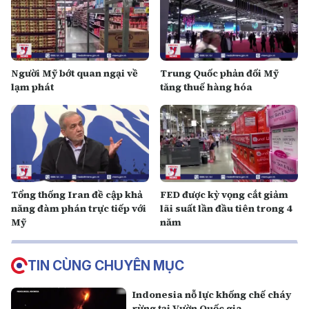
Người Mỹ bớt quan ngại về
Trung Quốc phản đối Mỹ
lạm phát
tăng thuế hàng hóa
Tổng thống Iran đề cập khả
FED được kỳ vọng cắt giảm
năng đàm phán trực tiếp với
lãi suất lần đầu tiên trong 4
Mỹ
năm
TIN CÙNG CHUYÊN MỤC
Indonesia nỗ lực khống chế cháy
rừng tại Vườn Quốc gia