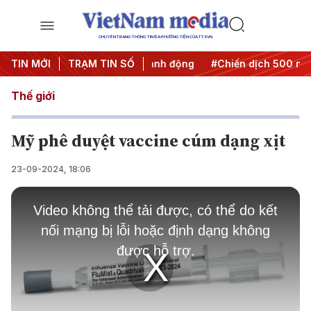
CHUYÊN TRANG THÔNG TIN ĐA PHƯƠNG TIỆN CỦA TTXVN
#Đưa Nghị quyết thành hành động
TIN MỚI
TRẠM TIN SỐ
#Chiến dịch 500 ngày đ
Thế giới
Mỹ phê duyệt vaccine cúm dạng xịt
23-09-2024, 18:06
This
is
Video không thể tải được, có thể do kết
a
modal
nối mạng bị lỗi hoặc định dạng không
window.
được hỗ trợ.
Play