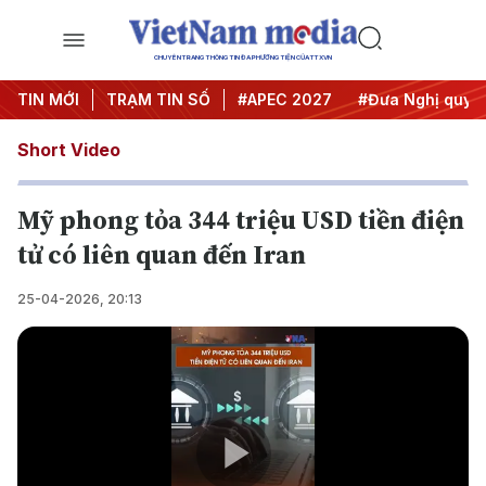
CHUYÊN TRANG THÔNG TIN ĐA PHƯƠNG TIỆN CỦA TTXVN
#Hội nghị Trung ương 3
TIN MỚI
TRẠM TIN SỐ
#APEC 2027
#Đưa Nghị quyết t
Short Video
Mỹ phong tỏa 344 triệu USD tiền điện
tử có liên quan đến Iran
25-04-2026, 20:13